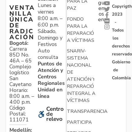
PARA LA
gu
Lunes a
Copyrigth
VENTA
en
PAZ
viernes
NILLA
os
2023
8:00 a.m. –
ÚNICA
FONDO
en:
-
6:00 p.m.
DE
PARA LA
Todos
RADIC
Sábado,
REPARACIÓN
ACIÓN
Domingo y
los
A VÍCTIMAS
Bogotá:
Festivos
derechos
Carrera
Auto
SNARIV-
reservado
85D No.
consulta
SISTEMA
46A – 65
Gobierno
Puntos de
NACIONAL
Complejo
Atención y
de
logístico
DE
Centros
Colombia
San
ATENCIÓN Y
Regionales
Cayetano
REPARACIÓN
Unidad en
Horario:
INTEGRAL A
línea
8:00 a.m. –
VÍCTIMAS
4:00 p.m.
Código
Centro
TRANSPARENCIA
Postal:
de
relevo
111071
PARTICIPA
Medellín: