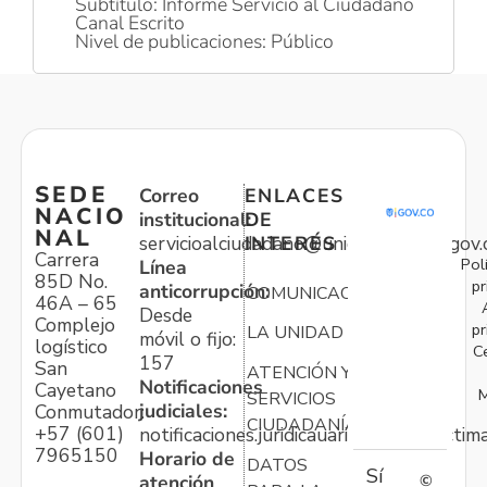
Subtítulo: Informe Servicio al Ciudadano
Canal Escrito
Nivel de publicaciones: Público
SEDE
Correo
ENLACES
NACIO
institucional:
DE
NAL
servicioalciudadano@unidadvictimas.gov.
INTERÉS
Carrera
Pol
Línea
85D No.
pr
anticorrupción:
COMUNICACIONES
46A – 65
Desde
Complejo
pr
LA UNIDAD
móvil o fijo:
logístico
C
157
San
ATENCIÓN Y
Notificaciones
Cayetano
M
SERVICIOS
judiciales:
Conmutador:
CIUDADANÍA
+57 (601)
notificaciones.juridicauariv@unidadvictim
7965150
Horario de
DATOS
Sí
atención
©