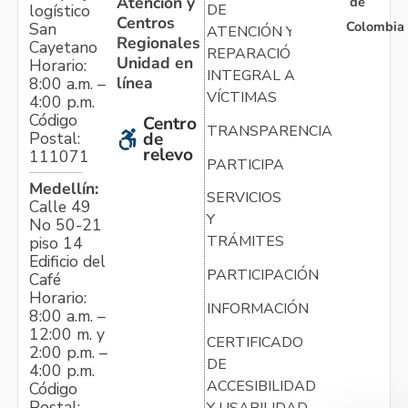
Atención y
de
logístico
DE
Centros
Colombia
San
ATENCIÓN Y
Regionales
Cayetano
REPARACIÓN
Unidad en
Horario:
INTEGRAL A
línea
8:00 a.m. –
VÍCTIMAS
4:00 p.m.
Código
Centro
TRANSPARENCIA
Postal:
de
relevo
111071
PARTICIPA
Medellín:
SERVICIOS
Calle 49
Y
No 50-21
TRÁMITES
piso 14
Edificio del
PARTICIPACIÓN
Café
Horario:
INFORMACIÓN
8:00 a.m. –
12:00 m. y
CERTIFICADO
2:00 p.m. –
DE
4:00 p.m.
ACCESIBILIDAD
Código
Postal:
Y USABILIDAD