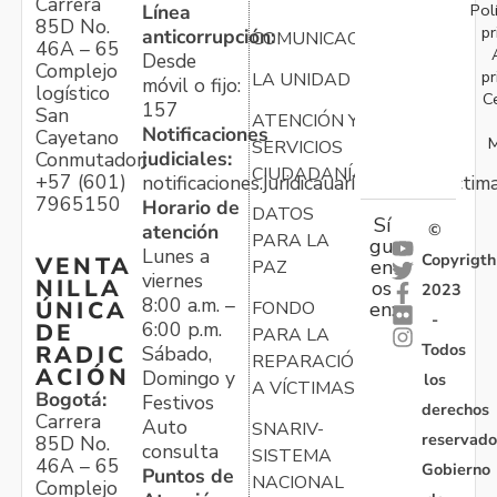
Carrera
Pol
Línea
85D No.
pr
anticorrupción:
COMUNICACIONES
46A – 65
Desde
Complejo
pr
LA UNIDAD
móvil o fijo:
logístico
C
157
San
ATENCIÓN Y
Notificaciones
Cayetano
M
SERVICIOS
judiciales:
Conmutador:
CIUDADANÍA
+57 (601)
notificaciones.juridicauariv@unidadvictim
7965150
Horario de
DATOS
Sí
atención
©
PARA LA
gu
Lunes a
Copyrigth
VENTA
en
PAZ
viernes
NILLA
os
2023
8:00 a.m. –
ÚNICA
FONDO
en:
-
6:00 p.m.
DE
PARA LA
Todos
RADIC
Sábado,
REPARACIÓN
ACIÓN
Domingo y
los
A VÍCTIMAS
Bogotá:
Festivos
derechos
Carrera
Auto
SNARIV-
reservado
85D No.
consulta
SISTEMA
46A – 65
Gobierno
Puntos de
NACIONAL
Complejo