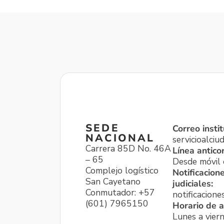
SEDE
Correo instit
NACIONAL
servicioalci
Carrera 85D No. 46A
Línea antico
– 65
Desde móvil o
Complejo logístico
Notificacion
San Cayetano
judiciales:
Conmutador: +57
notificacione
(601) 7965150
Horario de a
Lunes a viern