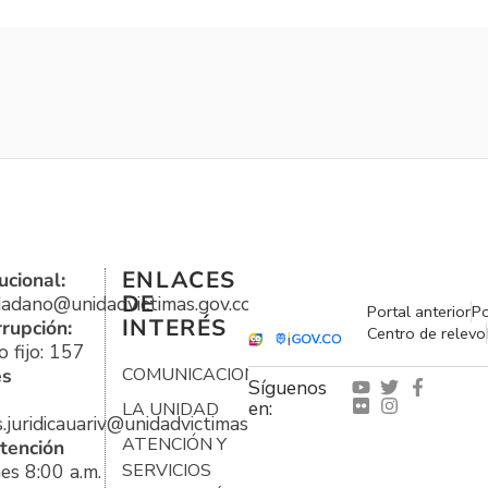
ENLACES
ucional:
DE
udadano@unidadvictimas.gov.co
Portal anterior
Po
INTERÉS
rrupción:
Centro de relevo
 fijo: 157
es
COMUNICACIONES
Síguenos
en:
LA UNIDAD
s.juridicauariv@unidadvictimas.gov.co
ATENCIÓN Y
tención
es 8:00 a.m.
SERVICIOS