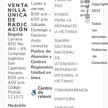
gu
Lunes a
Copyrigth
VENTA
en
PAZ
viernes
NILLA
os
2023
8:00 a.m. –
ÚNICA
FONDO
en:
-
6:00 p.m.
DE
PARA LA
Todos
RADIC
Sábado,
REPARACIÓN
ACIÓN
Domingo y
los
A VÍCTIMAS
Bogotá:
Festivos
derechos
Carrera
Auto
SNARIV-
reservado
85D No.
consulta
SISTEMA
46A – 65
Gobierno
Puntos de
NACIONAL
Complejo
Atención y
de
logístico
DE
Centros
Colombia
San
ATENCIÓN Y
Regionales
Cayetano
REPARACIÓN
Unidad en
Horario:
INTEGRAL A
línea
8:00 a.m. –
VÍCTIMAS
4:00 p.m.
Código
Centro
TRANSPARENCIA
Postal:
de
relevo
111071
PARTICIPA
Medellín:
SERVICIOS