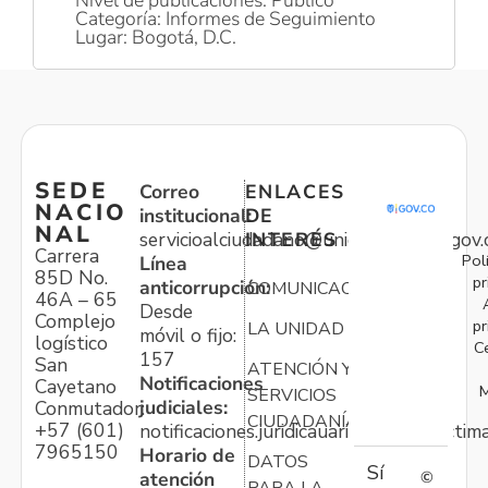
Nivel de publicaciones: Público
Categoría: Informes de Seguimiento
Lugar: Bogotá, D.C.
SEDE
Correo
ENLACES
NACIO
institucional:
DE
NAL
servicioalciudadano@unidadvictimas.gov.
INTERÉS
Carrera
Pol
Línea
85D No.
pr
anticorrupción:
COMUNICACIONES
46A – 65
Desde
Complejo
pr
LA UNIDAD
móvil o fijo:
logístico
C
157
San
ATENCIÓN Y
Notificaciones
Cayetano
M
SERVICIOS
judiciales:
Conmutador:
CIUDADANÍA
+57 (601)
notificaciones.juridicauariv@unidadvictim
7965150
Horario de
DATOS
Sí
atención
©
PARA LA