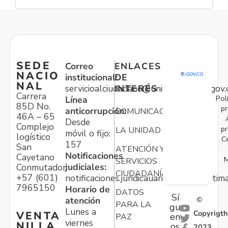
SEDE
Correo
ENLACES
NACIO
institucional:
DE
NAL
servicioalciudadano@unidadvictimas.gov.
INTERÉS
Carrera
Pol
Línea
85D No.
pr
anticorrupción:
COMUNICACIONES
46A – 65
Desde
Complejo
pr
LA UNIDAD
móvil o fijo:
logístico
C
157
San
ATENCIÓN Y
Notificaciones
Cayetano
M
SERVICIOS
judiciales:
Conmutador:
CIUDADANÍA
+57 (601)
notificaciones.juridicauariv@unidadvictim
7965150
Horario de
DATOS
Sí
atención
©
PARA LA
gu
Lunes a
Copyrigth
VENTA
en
PAZ
viernes
NILLA
os
2023