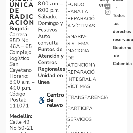
8:00 a.m. –
ÚNICA
FONDO
en:
-
6:00 p.m.
DE
PARA LA
Todos
RADIC
Sábado,
REPARACIÓN
ACIÓN
Domingo y
los
A VÍCTIMAS
Bogotá:
Festivos
derechos
Carrera
Auto
SNARIV-
reservado
85D No.
consulta
SISTEMA
46A – 65
Gobierno
Puntos de
NACIONAL
Complejo
Atención y
de
logístico
DE
Centros
Colombia
San
ATENCIÓN Y
Regionales
Cayetano
REPARACIÓN
Unidad en
Horario:
INTEGRAL A
línea
8:00 a.m. –
VÍCTIMAS
4:00 p.m.
Código
Centro
TRANSPARENCIA
Postal:
de
relevo
111071
PARTICIPA
Medellín:
SERVICIOS
Calle 49
Y
No 50-21