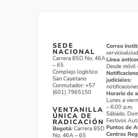
SEDE
Correo instit
NACIONAL
servicioalci
Carrera 85D No. 46A
Línea antico
– 65
Desde móvil o
Complejo logístico
Notificacion
San Cayetano
judiciales:
Conmutador: +57
notificacione
(601) 7965150
Horario de a
Lunes a viern
– 6:00 p.m.
VENTANILLA
Sábado, Dom
ÚNICA DE
Festivos Aut
RADICACIÓN
Puntos de A
Bogotá:
Carrera 85D
Centros Reg
No. 46A – 65