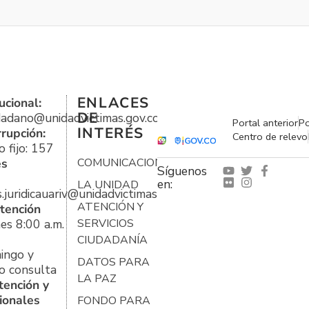
ENLACES
ucional:
DE
udadano@unidadvictimas.gov.co
Portal anterior
Po
INTERÉS
rrupción:
Centro de relevo
 fijo: 157
es
COMUNICACIONES
Síguenos
en:
LA UNIDAD
s.juridicauariv@unidadvictimas.gov.co
ATENCIÓN Y
tención
es 8:00 a.m.
SERVICIOS
CIUDADANÍA
ingo y
DATOS PARA
o consulta
LA PAZ
tención y
ionales
FONDO PARA