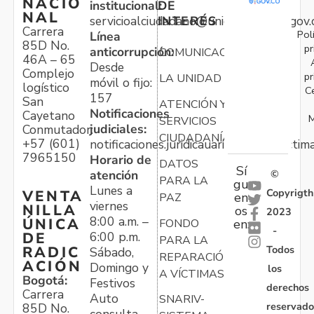
NACIO
institucional:
DE
NAL
servicioalciudadano@unidadvictimas.gov.
INTERÉS
Carrera
Pol
Línea
85D No.
pr
anticorrupción:
COMUNICACIONES
46A – 65
Desde
Complejo
pr
LA UNIDAD
móvil o fijo:
logístico
C
157
San
ATENCIÓN Y
Notificaciones
Cayetano
M
SERVICIOS
judiciales:
Conmutador:
CIUDADANÍA
+57 (601)
notificaciones.juridicauariv@unidadvictim
7965150
Horario de
DATOS
Sí
atención
©
PARA LA
gu
Lunes a
Copyrigth
VENTA
en
PAZ
viernes
NILLA
os
2023
8:00 a.m. –
ÚNICA
FONDO
en:
-
6:00 p.m.
DE
PARA LA
Todos
RADIC
Sábado,
REPARACIÓN
ACIÓN
Domingo y
los
A VÍCTIMAS
Bogotá:
Festivos
derechos
Carrera
Auto
SNARIV-
reservado
85D No.
consulta