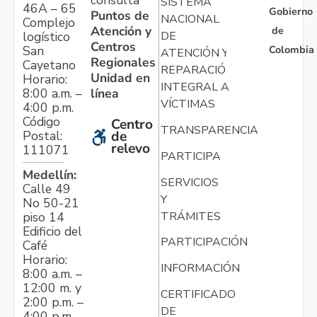
SISTEMA
46A – 65
Gobierno
Puntos de
NACIONAL
Complejo
Atención y
de
logístico
DE
Centros
Colombia
San
ATENCIÓN Y
Regionales
Cayetano
REPARACIÓN
Unidad en
Horario:
INTEGRAL A
línea
8:00 a.m. –
VÍCTIMAS
4:00 p.m.
Código
Centro
TRANSPARENCIA
Postal:
de
relevo
111071
PARTICIPA
Medellín:
SERVICIOS
Calle 49
Y
No 50-21
TRÁMITES
piso 14
Edificio del
PARTICIPACIÓN
Café
Horario:
INFORMACIÓN
8:00 a.m. –
12:00 m. y
CERTIFICADO
2:00 p.m. –
DE
4:00 p.m.