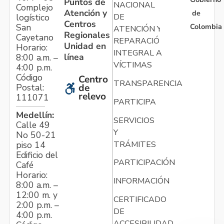
Puntos de
NACIONAL
Complejo
Atención y
de
logístico
DE
Centros
Colombia
San
ATENCIÓN Y
Regionales
Cayetano
REPARACIÓN
Unidad en
Horario:
INTEGRAL A
línea
8:00 a.m. –
VÍCTIMAS
4:00 p.m.
Código
Centro
TRANSPARENCIA
Postal:
de
relevo
111071
PARTICIPA
Medellín:
SERVICIOS
Calle 49
Y
No 50-21
TRÁMITES
piso 14
Edificio del
PARTICIPACIÓN
Café
Horario:
INFORMACIÓN
8:00 a.m. –
12:00 m. y
CERTIFICADO
2:00 p.m. –
DE
4:00 p.m.
ACCESIBILIDAD