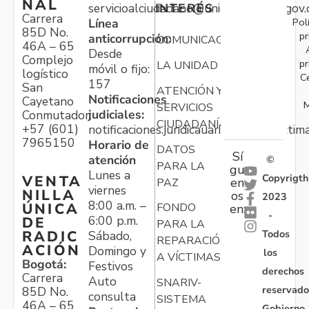
NAL
servicioalciudadano@unidadvictimas.gov.
INTERÉS
Carrera
Pol
Línea
85D No.
pr
anticorrupción:
COMUNICACIONES
46A – 65
Desde
Complejo
pr
LA UNIDAD
móvil o fijo:
logístico
C
157
San
ATENCIÓN Y
Notificaciones
Cayetano
M
SERVICIOS
judiciales:
Conmutador:
CIUDADANÍA
+57 (601)
notificaciones.juridicauariv@unidadvictim
7965150
Horario de
DATOS
Sí
atención
©
PARA LA
gu
Lunes a
Copyrigth
VENTA
en
PAZ
viernes
NILLA
os
2023
8:00 a.m. –
ÚNICA
FONDO
en:
-
6:00 p.m.
DE
PARA LA
Todos
RADIC
Sábado,
REPARACIÓN
ACIÓN
Domingo y
los
A VÍCTIMAS
Bogotá:
Festivos
derechos
Carrera
Auto
SNARIV-
reservado
85D No.
consulta
SISTEMA
46A – 65
Gobierno