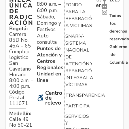
2023
8:00 a.m. –
ÚNICA
FONDO
en:
-
6:00 p.m.
DE
PARA LA
Todos
RADIC
Sábado,
REPARACIÓN
ACIÓN
Domingo y
los
A VÍCTIMAS
Bogotá:
Festivos
derechos
Carrera
Auto
SNARIV-
reservado
85D No.
consulta
SISTEMA
46A – 65
Gobierno
Puntos de
NACIONAL
Complejo
Atención y
de
logístico
DE
Centros
Colombia
San
ATENCIÓN Y
Regionales
Cayetano
REPARACIÓN
Unidad en
Horario:
INTEGRAL A
línea
8:00 a.m. –
VÍCTIMAS
4:00 p.m.
Código
Centro
TRANSPARENCIA
Postal:
de
relevo
111071
PARTICIPA
Medellín:
SERVICIOS
Calle 49
Y
No 50-21