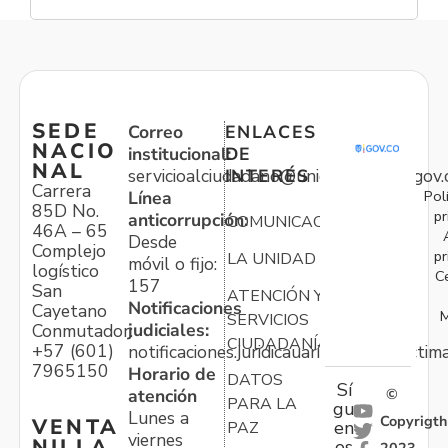
SEDE
Correo
ENLACES
NACIO
institucional:
DE
NAL
servicioalciudadano@unidadvictimas.gov.
INTERÉS
Carrera
Pol
Línea
85D No.
pr
anticorrupción:
COMUNICACIONES
46A – 65
Desde
Complejo
pr
LA UNIDAD
móvil o fijo:
logístico
C
157
San
ATENCIÓN Y
Notificaciones
Cayetano
M
SERVICIOS
judiciales:
Conmutador:
CIUDADANÍA
+57 (601)
notificaciones.juridicauariv@unidadvictim
7965150
Horario de
DATOS
Sí
atención
©
PARA LA
gu
Lunes a
Copyrigth
VENTA
en
PAZ
viernes
NILLA
os