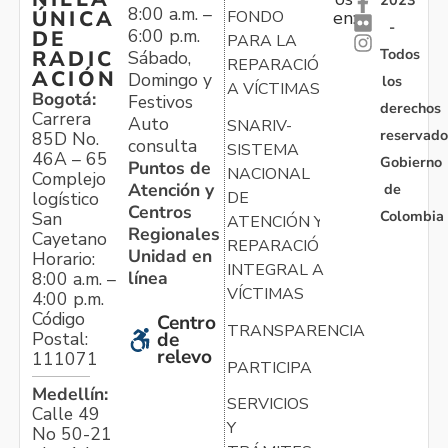
2023
8:00 a.m. –
ÚNICA
FONDO
en:
-
6:00 p.m.
DE
PARA LA
Todos
RADIC
Sábado,
REPARACIÓN
ACIÓN
Domingo y
los
A VÍCTIMAS
Bogotá:
Festivos
derechos
Carrera
Auto
SNARIV-
reservado
85D No.
consulta
SISTEMA
46A – 65
Gobierno
Puntos de
NACIONAL
Complejo
Atención y
de
logístico
DE
Centros
Colombia
San
ATENCIÓN Y
Regionales
Cayetano
REPARACIÓN
Unidad en
Horario:
INTEGRAL A
línea
8:00 a.m. –
VÍCTIMAS
4:00 p.m.
Código
Centro
TRANSPARENCIA
Postal:
de
relevo
111071
PARTICIPA
Medellín:
SERVICIOS
Calle 49
Y
No 50-21