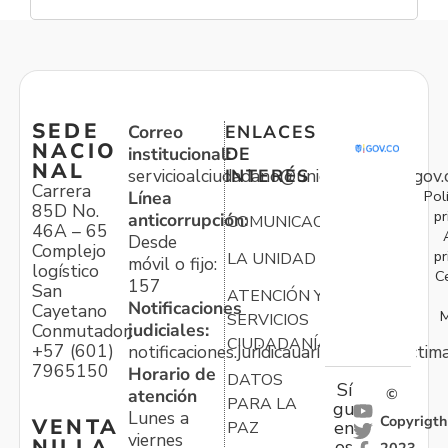
SEDE
Correo
ENLACES
NACIO
institucional:
DE
NAL
servicioalciudadano@unidadvictimas.gov.
INTERÉS
Carrera
Pol
Línea
85D No.
pr
anticorrupción:
COMUNICACIONES
46A – 65
Desde
Complejo
pr
LA UNIDAD
móvil o fijo:
logístico
C
157
San
ATENCIÓN Y
Notificaciones
Cayetano
M
SERVICIOS
judiciales:
Conmutador:
CIUDADANÍA
+57 (601)
notificaciones.juridicauariv@unidadvictim
7965150
Horario de
DATOS
Sí
atención
©
PARA LA
gu
Lunes a
Copyrigth
VENTA
en
PAZ
viernes
NILLA
os