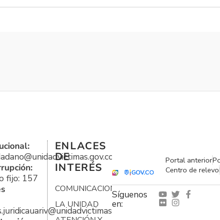
ENLACES
ucional:
DE
udadano@unidadvictimas.gov.co
Portal anterior
Po
INTERÉS
rrupción:
Centro de relevo
 fijo: 157
es
COMUNICACIONES
Síguenos
en:
LA UNIDAD
s.juridicauariv@unidadvictimas.gov.co
ATENCIÓN Y