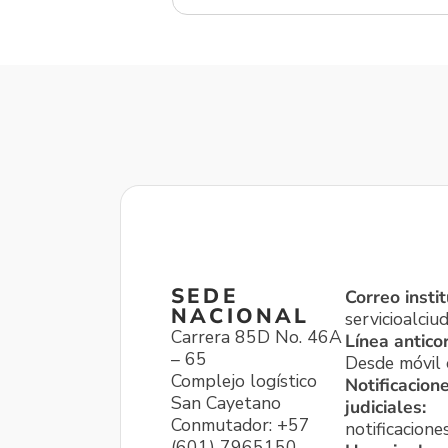
SEDE
Correo instit
NACIONAL
servicioalci
Carrera 85D No. 46A
Línea antico
– 65
Desde móvil o
Complejo logístico
Notificacion
San Cayetano
judiciales:
Conmutador: +57
notificacione
(601) 7965150