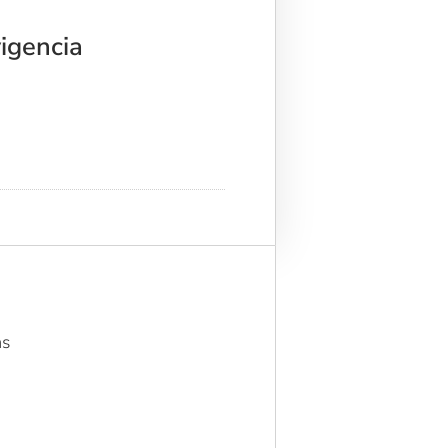
igencia
as