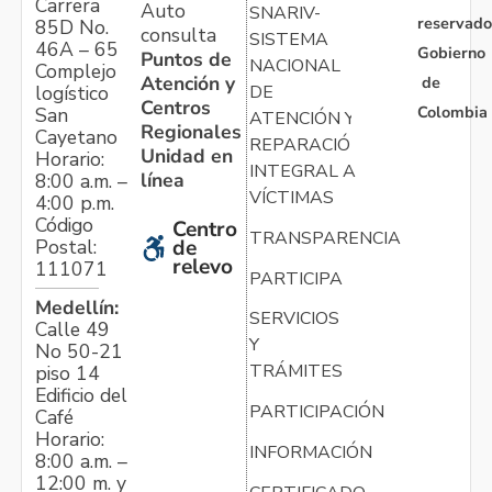
Carrera
Auto
SNARIV-
reservado
85D No.
consulta
SISTEMA
46A – 65
Gobierno
Puntos de
NACIONAL
Complejo
Atención y
de
logístico
DE
Centros
Colombia
San
ATENCIÓN Y
Regionales
Cayetano
REPARACIÓN
Unidad en
Horario:
INTEGRAL A
línea
8:00 a.m. –
VÍCTIMAS
4:00 p.m.
Código
Centro
TRANSPARENCIA
Postal:
de
relevo
111071
PARTICIPA
Medellín:
SERVICIOS
Calle 49
Y
No 50-21
TRÁMITES
piso 14
Edificio del
PARTICIPACIÓN
Café
Horario:
INFORMACIÓN
8:00 a.m. –
12:00 m. y