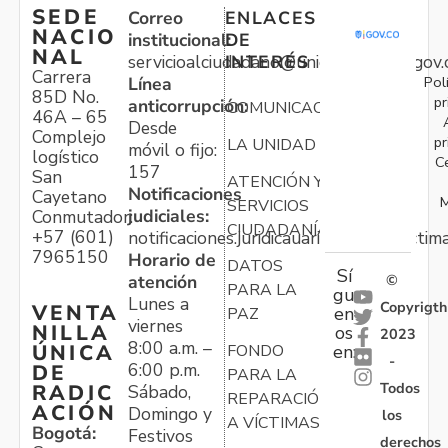
SEDE
Correo
ENLACES
NACIO
institucional:
DE
NAL
servicioalciudadano@unidadvictimas.gov.
INTERÉS
Carrera
Pol
Línea
85D No.
pr
anticorrupción:
COMUNICACIONES
46A – 65
Desde
Complejo
pr
LA UNIDAD
móvil o fijo:
logístico
C
157
San
ATENCIÓN Y
Notificaciones
Cayetano
M
SERVICIOS
judiciales:
Conmutador:
CIUDADANÍA
+57 (601)
notificaciones.juridicauariv@unidadvictim
7965150
Horario de
DATOS
Sí
atención
©
PARA LA
gu
Lunes a
Copyrigth
VENTA
en
PAZ
viernes
NILLA
os
2023
8:00 a.m. –
ÚNICA
FONDO
en:
-
6:00 p.m.
DE
PARA LA
Todos
RADIC
Sábado,
REPARACIÓN
ACIÓN
Domingo y
los
A VÍCTIMAS
Bogotá:
Festivos
derechos