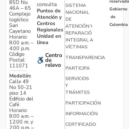
reservado
85D No.
consulta
SISTEMA
46A – 65
Gobierno
Puntos de
NACIONAL
Complejo
Atención y
de
logístico
DE
Centros
Colombia
San
ATENCIÓN Y
Regionales
Cayetano
REPARACIÓN
Unidad en
Horario:
INTEGRAL A
línea
8:00 a.m. –
VÍCTIMAS
4:00 p.m.
Código
Centro
TRANSPARENCIA
Postal:
de
relevo
111071
PARTICIPA
Medellín:
SERVICIOS
Calle 49
Y
No 50-21
TRÁMITES
piso 14
Edificio del
PARTICIPACIÓN
Café
Horario:
INFORMACIÓN
8:00 a.m. –
12:00 m. y
CERTIFICADO
2:00 p.m. –