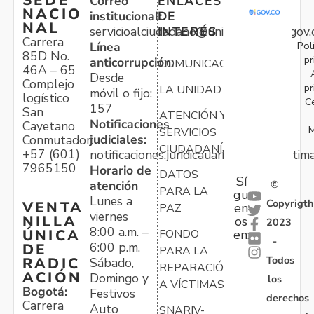
SEDE
Correo
ENLACES
NACIO
institucional:
DE
NAL
servicioalciudadano@unidadvictimas.gov.
INTERÉS
Carrera
Pol
Línea
85D No.
pr
anticorrupción:
COMUNICACIONES
46A – 65
Desde
Complejo
pr
LA UNIDAD
móvil o fijo:
logístico
C
157
San
ATENCIÓN Y
Notificaciones
Cayetano
M
SERVICIOS
judiciales:
Conmutador:
CIUDADANÍA
+57 (601)
notificaciones.juridicauariv@unidadvictim
7965150
Horario de
DATOS
Sí
atención
©
PARA LA
gu
Lunes a
Copyrigth
VENTA
en
PAZ
viernes
NILLA
os
2023
8:00 a.m. –
ÚNICA
FONDO
en:
-
6:00 p.m.
DE
PARA LA
Todos
RADIC
Sábado,
REPARACIÓN
ACIÓN
Domingo y
los
A VÍCTIMAS
Bogotá:
Festivos
derechos
Carrera
Auto
SNARIV-