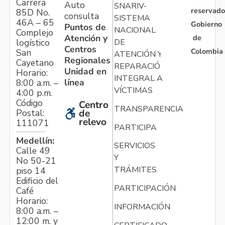
Carrera
Auto
SNARIV-
reservado
85D No.
consulta
SISTEMA
46A – 65
Gobierno
Puntos de
NACIONAL
Complejo
Atención y
de
logístico
DE
Centros
Colombia
San
ATENCIÓN Y
Regionales
Cayetano
REPARACIÓN
Unidad en
Horario:
INTEGRAL A
línea
8:00 a.m. –
VÍCTIMAS
4:00 p.m.
Código
Centro
TRANSPARENCIA
Postal:
de
relevo
111071
PARTICIPA
Medellín:
SERVICIOS
Calle 49
Y
No 50-21
TRÁMITES
piso 14
Edificio del
PARTICIPACIÓN
Café
Horario:
INFORMACIÓN
8:00 a.m. –
12:00 m. y