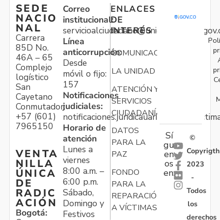
SEDE
Correo
ENLACES
NACIO
institucional:
DE
NAL
servicioalciudadano@unidadvictimas.gov.
INTERÉS
Carrera
Pol
Línea
85D No.
pr
anticorrupción:
COMUNICACIONES
46A – 65
Desde
Complejo
pr
LA UNIDAD
móvil o fijo:
logístico
C
157
San
ATENCIÓN Y
Notificaciones
Cayetano
M
SERVICIOS
judiciales:
Conmutador:
CIUDADANÍA
+57 (601)
notificaciones.juridicauariv@unidadvictim
7965150
Horario de
DATOS
Sí
atención
©
PARA LA
gu
Lunes a
Copyrigth
VENTA
en
PAZ
viernes
NILLA
os
2023
8:00 a.m. –
ÚNICA
FONDO
en:
-
6:00 p.m.
DE
PARA LA
Todos
RADIC
Sábado,
REPARACIÓN
ACIÓN
Domingo y
los
A VÍCTIMAS
Bogotá:
Festivos
derechos