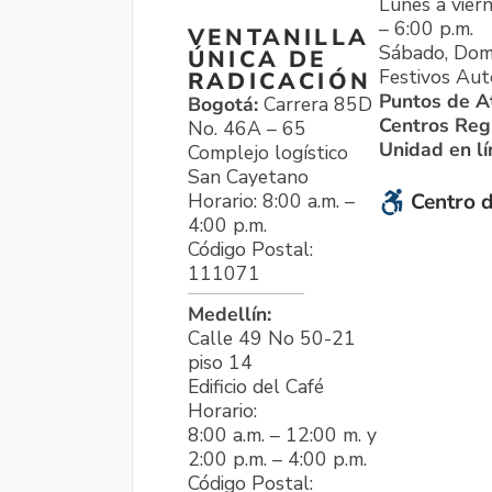
Lunes a viern
– 6:00 p.m.
VENTANILLA
Sábado, Dom
ÚNICA DE
Festivos Aut
RADICACIÓN
Puntos de A
Bogotá:
Carrera 85D
Centros Reg
No. 46A – 65
Unidad en l
Complejo logístico
San Cayetano
Horario: 8:00 a.m. –
Centro d
4:00 p.m.
Código Postal:
111071
Medellín:
Calle 49 No 50-21
piso 14
Edificio del Café
Horario:
8:00 a.m. – 12:00 m. y
2:00 p.m. – 4:00 p.m.
Código Postal: