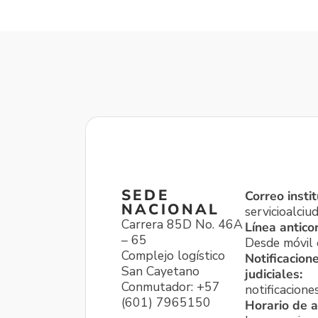
SEDE
Correo instit
NACIONAL
servicioalci
Carrera 85D No. 46A
Línea antico
– 65
Desde móvil o
Complejo logístico
Notificacion
San Cayetano
judiciales:
Conmutador: +57
notificacione
(601) 7965150
Horario de a