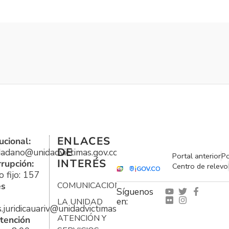
ENLACES
ucional:
DE
udadano@unidadvictimas.gov.co
Portal anterior
Po
INTERÉS
rrupción:
Centro de relevo
 fijo: 157
es
COMUNICACIONES
Síguenos
en:
LA UNIDAD
s.juridicauariv@unidadvictimas.gov.co
ATENCIÓN Y
tención