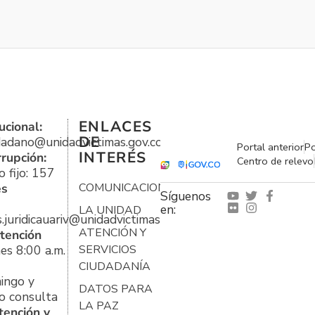
ENLACES
ucional:
DE
udadano@unidadvictimas.gov.co
Portal anterior
Po
INTERÉS
rrupción:
Centro de relevo
 fijo: 157
es
COMUNICACIONES
Síguenos
en:
LA UNIDAD
s.juridicauariv@unidadvictimas.gov.co
ATENCIÓN Y
tención
es 8:00 a.m.
SERVICIOS
CIUDADANÍA
ingo y
DATOS PARA
o consulta
LA PAZ
tención y