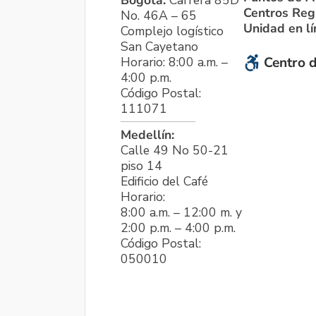
Centros Reg
No. 46A – 65
Unidad en l
Complejo logístico
San Cayetano
Horario: 8:00 a.m. –
Centro d
4:00 p.m.
Código Postal:
111071
Medellín:
Calle 49 No 50-21
piso 14
Edificio del Café
Horario:
8:00 a.m. – 12:00 m. y
2:00 p.m. – 4:00 p.m.
Código Postal:
050010