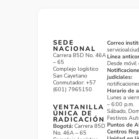
SEDE
Correo instit
NACIONAL
servicioalci
Carrera 85D No. 46A
Línea antico
– 65
Desde móvil o
Complejo logístico
Notificacion
San Cayetano
judiciales:
Conmutador: +57
notificacione
(601) 7965150
Horario de a
Lunes a viern
– 6:00 p.m.
VENTANILLA
Sábado, Dom
ÚNICA DE
Festivos Aut
RADICACIÓN
Puntos de A
Bogotá:
Carrera 85D
Centros Reg
No. 46A – 65
Unidad en l