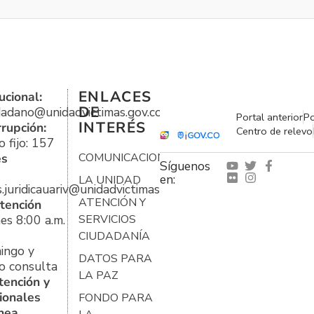
ENLACES
ucional:
DE
udadano@unidadvictimas.gov.co
Portal anterior
Po
INTERÉS
rrupción:
Centro de relevo
 fijo: 157
es
COMUNICACIONES
Síguenos
en:
LA UNIDAD
s.juridicauariv@unidadvictimas.gov.co
ATENCIÓN Y
tención
es 8:00 a.m.
SERVICIOS
CIUDADANÍA
ingo y
DATOS PARA
o consulta
LA PAZ
tención y
ionales
FONDO PARA
ínea