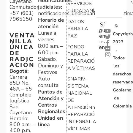
Notificaciones
Cayetano
M
SERVICIOS
judiciales:
Conmutador:
CIUDADANÍA
+57 (601)
notificaciones.juridicauariv@unidadvictim
7965150
Horario de
DATOS
Sí
atención
©
PARA LA
gu
Lunes a
Copyrigth
VENTA
en
PAZ
viernes
NILLA
os
2023
8:00 a.m. –
ÚNICA
FONDO
en:
-
6:00 p.m.
DE
PARA LA
Todos
RADIC
Sábado,
REPARACIÓN
ACIÓN
Domingo y
los
A VÍCTIMAS
Bogotá:
Festivos
derechos
Carrera
Auto
SNARIV-
reservado
85D No.
consulta
SISTEMA
46A – 65
Gobierno
Puntos de
NACIONAL
Complejo
Atención y
de
logístico
DE
Centros
Colombia
San
ATENCIÓN Y
Regionales
Cayetano
REPARACIÓN
Unidad en
Horario:
INTEGRAL A
línea
8:00 a.m. –
VÍCTIMAS
4:00 p.m.