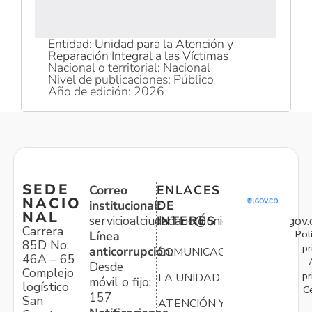
Entidad: Unidad para la Atención y
Reparación Integral a las Víctimas
Nacional o territorial: Nacional
Nivel de publicaciones: Público
Año de edición: 2026
SEDE
Correo
ENLACES
NACIO
institucional:
DE
NAL
servicioalciudadano@unidadvictimas.gov.
INTERÉS
Carrera
Pol
Línea
85D No.
pr
anticorrupción:
COMUNICACIONES
46A – 65
Desde
Complejo
pr
LA UNIDAD
móvil o fijo:
logístico
C
157
San
ATENCIÓN Y