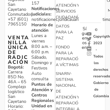
C
157
San
ATENCIÓN Y
Notificaciones
Cayetano
M
SERVICIOS
judiciales:
Conmutador:
CIUDADANÍA
+57 (601)
notificaciones.juridicauariv@unidadvictim
7965150
Horario de
DATOS
Sí
atención
©
PARA LA
gu
Lunes a
Copyrigth
VENTA
en
PAZ
viernes
NILLA
os
2023
8:00 a.m. –
ÚNICA
FONDO
en:
-
6:00 p.m.
DE
PARA LA
Todos
RADIC
Sábado,
REPARACIÓN
ACIÓN
Domingo y
los
A VÍCTIMAS
Bogotá:
Festivos
derechos
Carrera
Auto
SNARIV-
reservado
85D No.
consulta
SISTEMA
46A – 65
Gobierno
Puntos de
NACIONAL
Complejo
Atención y
de
logístico
DE
Centros
Colombia
San
ATENCIÓN Y
Regionales
Cayetano
REPARACIÓN
Unidad en
Horario:
INTEGRAL A