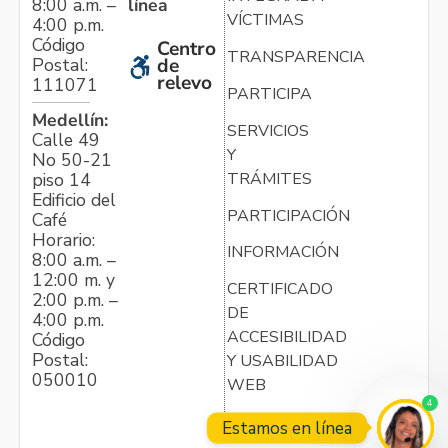
línea
8:00 a.m. –
VÍCTIMAS
4:00 p.m.
Código
Centro
TRANSPARENCIA
Postal:
de
relevo
111071
PARTICIPA
Medellín:
SERVICIOS
Calle 49
Y
No 50-21
TRÁMITES
piso 14
Edificio del
PARTICIPACIÓN
Café
Horario:
INFORMACIÓN
8:00 a.m. –
12:00 m. y
CERTIFICADO
2:00 p.m. –
DE
4:00 p.m.
ACCESIBILIDAD
Código
Postal:
Y USABILIDAD
050010
WEB
4
Estamos en línea