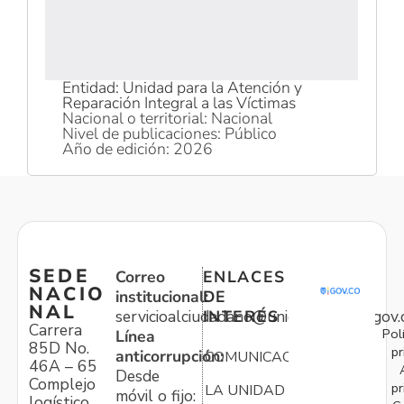
Entidad: Unidad para la Atención y
Reparación Integral a las Víctimas
Nacional o territorial: Nacional
Nivel de publicaciones: Público
Año de edición: 2026
SEDE
Correo
ENLACES
NACIO
institucional:
DE
NAL
servicioalciudadano@unidadvictimas.gov.
INTERÉS
Carrera
Pol
Línea
85D No.
pr
anticorrupción:
COMUNICACIONES
46A – 65
Desde
Complejo
pr
LA UNIDAD
móvil o fijo:
logístico