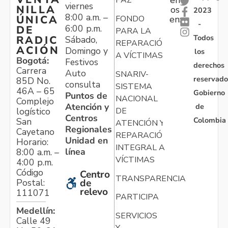
en
PAZ
viernes
NILLA
os
2023
8:00 a.m. –
ÚNICA
FONDO
en:
-
6:00 p.m.
DE
PARA LA
Todos
RADIC
Sábado,
REPARACIÓN
ACIÓN
Domingo y
los
A VÍCTIMAS
Bogotá:
Festivos
derechos
Carrera
Auto
SNARIV-
reservado
85D No.
consulta
SISTEMA
46A – 65
Gobierno
Puntos de
NACIONAL
Complejo
Atención y
de
logístico
DE
Centros
Colombia
San
ATENCIÓN Y
Regionales
Cayetano
REPARACIÓN
Unidad en
Horario:
INTEGRAL A
línea
8:00 a.m. –
VÍCTIMAS
4:00 p.m.
Código
Centro
TRANSPARENCIA
Postal:
de
relevo
111071
PARTICIPA
Medellín:
SERVICIOS
Calle 49