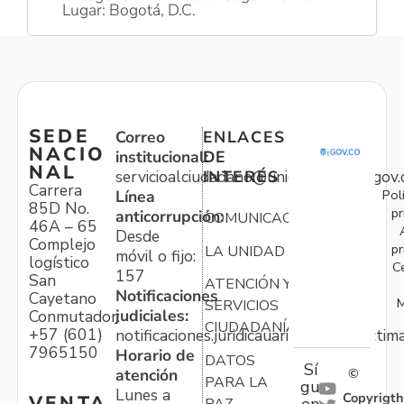
Lugar: Bogotá, D.C.
SEDE
Correo
ENLACES
NACIO
institucional:
DE
NAL
servicioalciudadano@unidadvictimas.gov.
INTERÉS
Carrera
Pol
Línea
85D No.
pr
anticorrupción:
COMUNICACIONES
46A – 65
Desde
Complejo
pr
LA UNIDAD
móvil o fijo:
logístico
C
157
San
ATENCIÓN Y
Notificaciones
Cayetano
M
SERVICIOS
judiciales:
Conmutador:
CIUDADANÍA
+57 (601)
notificaciones.juridicauariv@unidadvictim
7965150
Horario de
DATOS
Sí
atención
©
PARA LA
gu
Lunes a
Copyrigth
VENTA