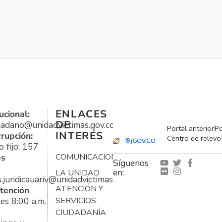
ENLACES
ucional:
DE
udadano@unidadvictimas.gov.co
Portal anterior
Po
INTERÉS
rrupción:
Centro de relevo
 fijo: 157
es
COMUNICACIONES
Síguenos
en:
LA UNIDAD
s.juridicauariv@unidadvictimas.gov.co
ATENCIÓN Y
tención
es 8:00 a.m.
SERVICIOS
CIUDADANÍA