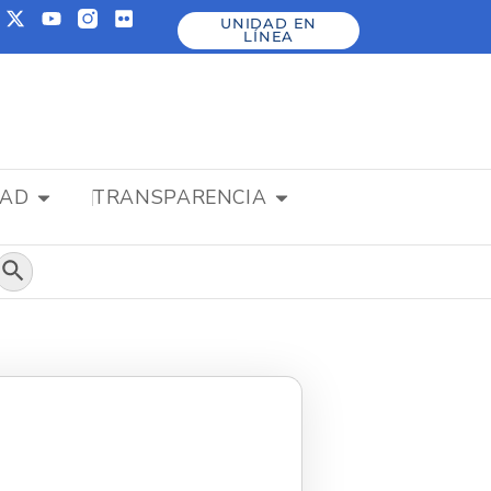
UNIDAD EN
LÍNEA
DAD
TRANSPARENCIA
Botón de búsqueda