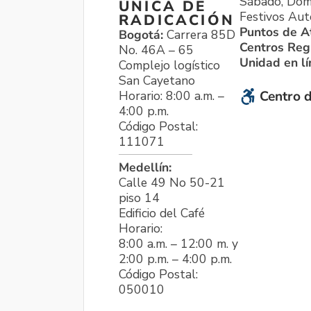
Sábado, Dom
ÚNICA DE
Festivos Aut
RADICACIÓN
Puntos de A
Bogotá:
Carrera 85D
Centros Reg
No. 46A – 65
Unidad en l
Complejo logístico
San Cayetano
Horario: 8:00 a.m. –
Centro d
4:00 p.m.
Código Postal:
111071
Medellín:
Calle 49 No 50-21
piso 14
Edificio del Café
Horario:
8:00 a.m. – 12:00 m. y
2:00 p.m. – 4:00 p.m.
Código Postal:
050010