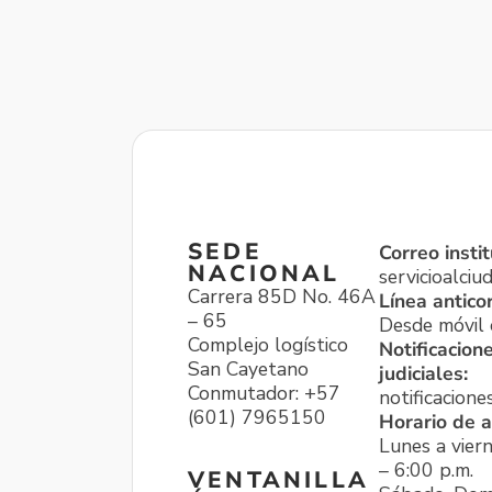
SEDE
Correo instit
NACIONAL
servicioalci
Carrera 85D No. 46A
Línea antico
– 65
Desde móvil o
Complejo logístico
Notificacion
San Cayetano
judiciales:
Conmutador: +57
notificacione
(601) 7965150
Horario de a
Lunes a viern
– 6:00 p.m.
VENTANILLA