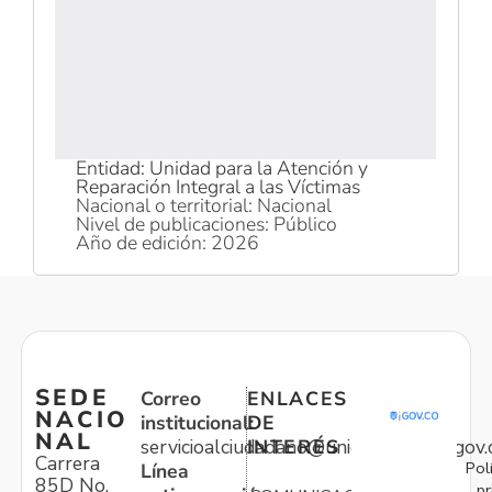
Entidad: Unidad para la Atención y
Reparación Integral a las Víctimas
Nacional o territorial: Nacional
Nivel de publicaciones: Público
Año de edición: 2026
SEDE
Correo
ENLACES
NACIO
institucional:
DE
NAL
servicioalciudadano@unidadvictimas.gov.
INTERÉS
Carrera
Pol
Línea
85D No.
pr