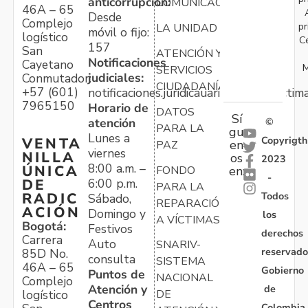
anticorrupción:
COMUNICACIONES
46A – 65
Desde
Complejo
pr
LA UNIDAD
móvil o fijo:
logístico
C
157
San
ATENCIÓN Y
Notificaciones
Cayetano
M
SERVICIOS
judiciales:
Conmutador:
CIUDADANÍA
+57 (601)
notificaciones.juridicauariv@unidadvictim
7965150
Horario de
DATOS
Sí
atención
©
PARA LA
gu
Lunes a
Copyrigth
VENTA
en
PAZ
viernes
NILLA
os
2023
8:00 a.m. –
ÚNICA
FONDO
en:
-
6:00 p.m.
DE
PARA LA
Todos
RADIC
Sábado,
REPARACIÓN
ACIÓN
Domingo y
los
A VÍCTIMAS
Bogotá:
Festivos
derechos
Carrera
Auto
SNARIV-
reservado
85D No.
consulta
SISTEMA
46A – 65
Gobierno
Puntos de
NACIONAL
Complejo
Atención y
de
logístico
DE
Centros
Colombia