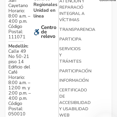
San
ATENCIÓN Y
Regionales
Cayetano
REPARACIÓN
Unidad en
Horario:
INTEGRAL A
línea
8:00 a.m. –
VÍCTIMAS
4:00 p.m.
Código
Centro
TRANSPARENCIA
Postal:
de
relevo
111071
PARTICIPA
Medellín:
SERVICIOS
Calle 49
Y
No 50-21
TRÁMITES
piso 14
Edificio del
PARTICIPACIÓN
Café
Horario:
INFORMACIÓN
8:00 a.m. –
12:00 m. y
CERTIFICADO
2:00 p.m. –
DE
4:00 p.m.
ACCESIBILIDAD
Código
Postal:
Y USABILIDAD
050010
WEB