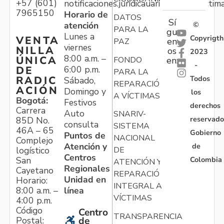
+57 (601)
notificaciones.juridicauariv@unidadvictim
7965150
Horario de
DATOS
Sí
atención
©
PARA LA
gu
Lunes a
Copyrigth
VENTA
en
PAZ
viernes
NILLA
os
2023
8:00 a.m. –
ÚNICA
FONDO
en:
-
6:00 p.m.
DE
PARA LA
Todos
RADIC
Sábado,
REPARACIÓN
ACIÓN
Domingo y
los
A VÍCTIMAS
Bogotá:
Festivos
derechos
Carrera
Auto
SNARIV-
reservado
85D No.
consulta
SISTEMA
46A – 65
Gobierno
Puntos de
NACIONAL
Complejo
Atención y
de
logístico
DE
Centros
Colombia
San
ATENCIÓN Y
Regionales
Cayetano
REPARACIÓN
Unidad en
Horario:
INTEGRAL A
línea
8:00 a.m. –
VÍCTIMAS
4:00 p.m.
Código
Centro
TRANSPARENCIA
Postal:
de