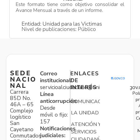
Este formato tiene como objetivo consolidar el
Avance Mensual a través de un informe.
Entidad: Unidad para las Victimas
Nivel de publicaciones: Público
SEDE
Correo
ENLACES
NACIO
institucional:
DE
NAL
servicioalciudadano@unidadvictimas.gov.
INTERÉS
Carrera
Pol
Línea
85D No.
pr
anticorrupción:
COMUNICACIONES
46A – 65
Desde
Complejo
pr
LA UNIDAD
móvil o fijo:
logístico
C
157
San
ATENCIÓN Y
Notificaciones
Cayetano
M
SERVICIOS
judiciales:
Conmutador:
CIUDADANÍA