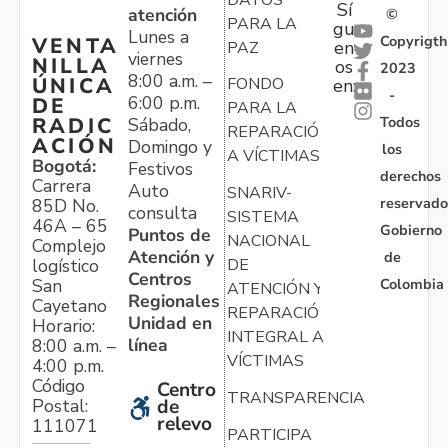
Sí
atención
©
PARA LA
gu
Lunes a
Copyrigth
VENTA
en
PAZ
viernes
NILLA
os
2023
8:00 a.m. –
ÚNICA
FONDO
en:
-
6:00 p.m.
DE
PARA LA
Todos
RADIC
Sábado,
REPARACIÓN
ACIÓN
Domingo y
los
A VÍCTIMAS
Bogotá:
Festivos
derechos
Carrera
Auto
SNARIV-
reservado
85D No.
consulta
SISTEMA
46A – 65
Gobierno
Puntos de
NACIONAL
Complejo
Atención y
de
logístico
DE
Centros
Colombia
San
ATENCIÓN Y
Regionales
Cayetano
REPARACIÓN
Unidad en
Horario:
INTEGRAL A
línea
8:00 a.m. –
VÍCTIMAS
4:00 p.m.
Código
Centro
TRANSPARENCIA
Postal:
de
relevo
111071
PARTICIPA