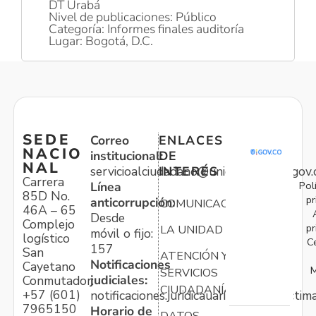
DT Urabá
Nivel de publicaciones: Público
Categoría: Informes finales auditoría
Lugar: Bogotá, D.C.
SEDE
Correo
ENLACES
NACIO
institucional:
DE
NAL
servicioalciudadano@unidadvictimas.gov.
INTERÉS
Carrera
Pol
Línea
85D No.
pr
anticorrupción:
COMUNICACIONES
46A – 65
Desde
Complejo
pr
LA UNIDAD
móvil o fijo:
logístico
C
157
San
ATENCIÓN Y
Notificaciones
Cayetano
M
SERVICIOS
judiciales:
Conmutador:
CIUDADANÍA
+57 (601)
notificaciones.juridicauariv@unidadvictim
7965150
Horario de
DATOS