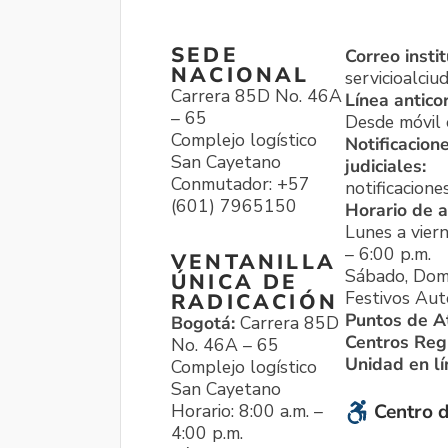
SEDE
Correo instit
NACIONAL
servicioalci
Carrera 85D No. 46A
Línea antico
– 65
Desde móvil o
Complejo logístico
Notificacion
San Cayetano
judiciales:
Conmutador: +57
notificacione
(601) 7965150
Horario de a
Lunes a viern
– 6:00 p.m.
VENTANILLA
Sábado, Dom
ÚNICA DE
Festivos Aut
RADICACIÓN
Puntos de A
Bogotá:
Carrera 85D
Centros Reg
No. 46A – 65
Unidad en l
Complejo logístico
San Cayetano
Horario: 8:00 a.m. –
Centro d
4:00 p.m.