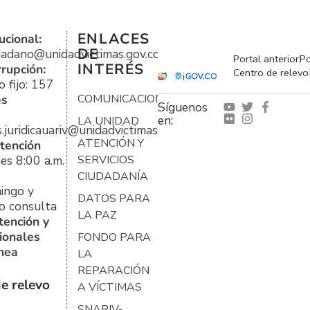
ENLACES
ucional:
DE
udadano@unidadvictimas.gov.co
Portal anterior
Po
INTERÉS
rrupción:
Centro de relevo
 fijo: 157
es
COMUNICACIONES
Síguenos
en:
LA UNIDAD
s.juridicauariv@unidadvictimas.gov.co
ATENCIÓN Y
tención
es 8:00 a.m.
SERVICIOS
CIUDADANÍA
ingo y
DATOS PARA
o consulta
LA PAZ
tención y
ionales
FONDO PARA
ínea
LA
REPARACIÓN
e relevo
A VÍCTIMAS
SNARIV-