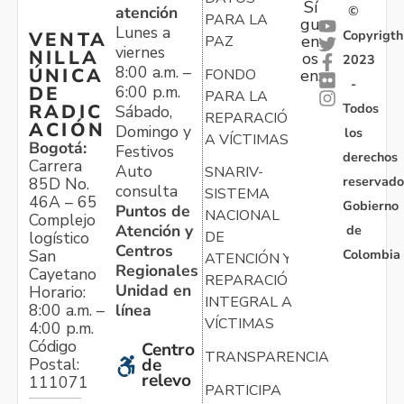
Sí
atención
©
PARA LA
gu
Lunes a
Copyrigth
VENTA
en
PAZ
viernes
NILLA
os
2023
8:00 a.m. –
ÚNICA
FONDO
en:
-
6:00 p.m.
DE
PARA LA
Todos
RADIC
Sábado,
REPARACIÓN
ACIÓN
Domingo y
los
A VÍCTIMAS
Bogotá:
Festivos
derechos
Carrera
Auto
SNARIV-
reservado
85D No.
consulta
SISTEMA
46A – 65
Gobierno
Puntos de
NACIONAL
Complejo
Atención y
de
logístico
DE
Centros
Colombia
San
ATENCIÓN Y
Regionales
Cayetano
REPARACIÓN
Unidad en
Horario:
INTEGRAL A
línea
8:00 a.m. –
VÍCTIMAS
4:00 p.m.
Código
Centro
TRANSPARENCIA
Postal:
de
relevo
111071
PARTICIPA