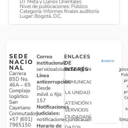
DT Meta y Llanos Orientales
Nivel de publicaciones: Público
Categoría: Informes finales auditoría
Lugar: Bogotá, D.C.
SEDE
Correo
ENLACES
NACIO
institucional:
DE
NAL
servicioalciudadano@unidadvictimas.gov.
INTERÉS
Carrera
Pol
Línea
85D No.
pr
anticorrupción:
COMUNICACIONES
46A – 65
Desde
Complejo
pr
LA UNIDAD
móvil o fijo:
logístico
C
157
San
ATENCIÓN Y
Notificaciones
Cayetano
M
SERVICIOS
judiciales:
Conmutador:
CIUDADANÍA
+57 (601)
notificaciones.juridicauariv@unidadvictim
7965150
Horario de
DATOS