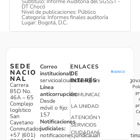
Subtítulo: Informe Auditoria del SGSST -
DT Chocó
Nivel de publicaciones: Público
Categoría: Informes finales auditoría
Lugar: Bogotá, D.C.
SEDE
Correo
ENLACES
NACIO
institucional:
DE
NAL
servicioalciudadano@unidadvictimas.gov.
INTERÉS
Carrera
Pol
Línea
85D No.
pr
anticorrupción:
COMUNICACIONES
46A – 65
Desde
Complejo
pr
LA UNIDAD
móvil o fijo:
logístico
C
157
San
ATENCIÓN Y
Notificaciones
Cayetano
M
SERVICIOS
judiciales:
Conmutador:
CIUDADANÍA
+57 (601)
notificaciones.juridicauariv@unidadvictim