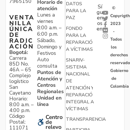
7965150
Horario de
DATOS
Sí
atención
©
PARA LA
gu
Lunes a
Copyrigth
VENTA
en
PAZ
viernes
NILLA
os
2023
8:00 a.m. –
ÚNICA
FONDO
en:
-
6:00 p.m.
DE
PARA LA
Todos
RADIC
Sábado,
REPARACIÓN
ACIÓN
Domingo y
los
A VÍCTIMAS
Bogotá:
Festivos
derechos
Carrera
Auto
SNARIV-
reservado
85D No.
consulta
SISTEMA
46A – 65
Gobierno
Puntos de
NACIONAL
Complejo
Atención y
de
logístico
DE
Centros
Colombia
San
ATENCIÓN Y
Regionales
Cayetano
REPARACIÓN
Unidad en
Horario:
INTEGRAL A
línea
8:00 a.m. –
VÍCTIMAS
4:00 p.m.
Código
Centro
TRANSPARENCIA
Postal:
de
relevo
111071