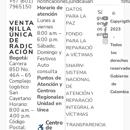
+57 (601)
notificaciones.juridicauariv@unidadvictim
7965150
Horario de
DATOS
Sí
atención
©
PARA LA
gu
Lunes a
Copyrigth
VENTA
en
PAZ
viernes
NILLA
os
2023
8:00 a.m. –
ÚNICA
FONDO
en:
-
6:00 p.m.
DE
PARA LA
Todos
RADIC
Sábado,
REPARACIÓN
ACIÓN
Domingo y
los
A VÍCTIMAS
Bogotá:
Festivos
derechos
Carrera
Auto
SNARIV-
reservado
85D No.
consulta
SISTEMA
46A – 65
Gobierno
Puntos de
NACIONAL
Complejo
Atención y
de
logístico
DE
Centros
Colombia
San
ATENCIÓN Y
Regionales
Cayetano
REPARACIÓN
Unidad en
Horario:
INTEGRAL A
línea
8:00 a.m. –
VÍCTIMAS
4:00 p.m.
Código
Centro
TRANSPARENCIA
Postal:
de