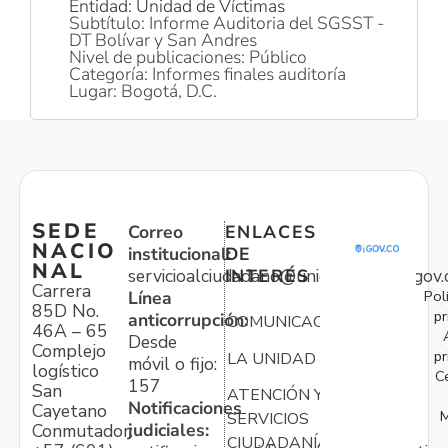
Entidad: Unidad de Víctimas
Subtítulo: Informe Auditoria del SGSST -
DT Bolívar y San Andres
Nivel de publicaciones: Público
Categoría: Informes finales auditoría
Lugar: Bogotá, D.C.
SEDE
Correo
ENLACES
NACIO
institucional:
DE
NAL
servicioalciudadano@unidadvictimas.gov.
INTERÉS
Carrera
Pol
Línea
85D No.
pr
anticorrupción:
COMUNICACIONES
46A – 65
Desde
Complejo
pr
LA UNIDAD
móvil o fijo:
logístico
C
157
San
ATENCIÓN Y
Notificaciones
Cayetano
M
SERVICIOS
judiciales:
Conmutador:
CIUDADANÍA