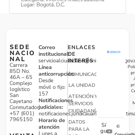
Lugar: Bogotá, D.C.
SEDE
Correo
ENLACES
NACIO
institucional:
DE
NAL
servicioalciudadano@unidadvictimas.gov.
INTERÉS
Carrera
Pol
Línea
85D No.
pr
anticorrupción:
COMUNICACIONES
46A – 65
Desde
Complejo
pr
LA UNIDAD
móvil o fijo:
logístico
C
157
San
ATENCIÓN Y
Notificaciones
Cayetano
M
SERVICIOS
judiciales:
Conmutador:
CIUDADANÍA
+57 (601)
notificaciones.juridicauariv@unidadvictim
7965150
Horario de
DATOS
Sí
atención
©
PARA LA
gu
Lunes a
Copyrigth