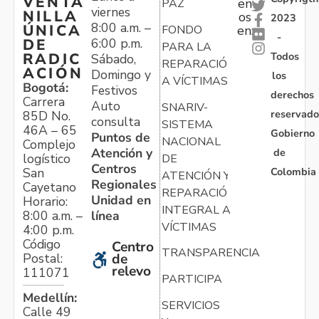
VENTA
en
PAZ
viernes
NILLA
os
2023
8:00 a.m. –
ÚNICA
FONDO
en:
-
6:00 p.m.
DE
PARA LA
Todos
RADIC
Sábado,
REPARACIÓN
ACIÓN
Domingo y
los
A VÍCTIMAS
Bogotá:
Festivos
derechos
Carrera
Auto
SNARIV-
reservado
85D No.
consulta
SISTEMA
46A – 65
Gobierno
Puntos de
NACIONAL
Complejo
Atención y
de
logístico
DE
Centros
Colombia
San
ATENCIÓN Y
Regionales
Cayetano
REPARACIÓN
Unidad en
Horario:
INTEGRAL A
línea
8:00 a.m. –
VÍCTIMAS
4:00 p.m.
Código
Centro
TRANSPARENCIA
Postal:
de
relevo
111071
PARTICIPA
Medellín:
SERVICIOS
Calle 49