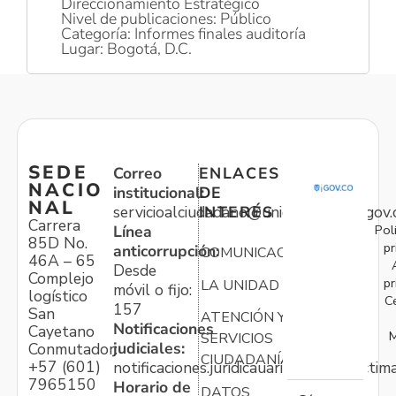
Direccionamiento Estratégico
Nivel de publicaciones: Público
Categoría: Informes finales auditoría
Lugar: Bogotá, D.C.
SEDE
Correo
ENLACES
NACIO
institucional:
DE
NAL
servicioalciudadano@unidadvictimas.gov.
INTERÉS
Carrera
Pol
Línea
85D No.
pr
anticorrupción:
COMUNICACIONES
46A – 65
Desde
Complejo
pr
LA UNIDAD
móvil o fijo:
logístico
C
157
San
ATENCIÓN Y
Notificaciones
Cayetano
M
SERVICIOS
judiciales:
Conmutador:
CIUDADANÍA
+57 (601)
notificaciones.juridicauariv@unidadvictim
7965150
Horario de
DATOS