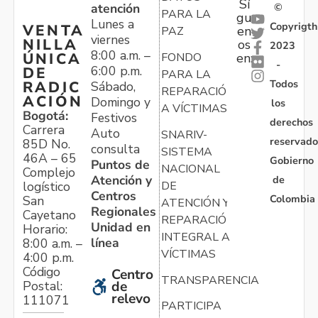
Sí
atención
©
PARA LA
gu
Lunes a
Copyrigth
VENTA
en
PAZ
viernes
NILLA
os
2023
8:00 a.m. –
ÚNICA
FONDO
en:
-
6:00 p.m.
DE
PARA LA
Todos
RADIC
Sábado,
REPARACIÓN
ACIÓN
Domingo y
los
A VÍCTIMAS
Bogotá:
Festivos
derechos
Carrera
Auto
SNARIV-
reservado
85D No.
consulta
SISTEMA
46A – 65
Gobierno
Puntos de
NACIONAL
Complejo
Atención y
de
logístico
DE
Centros
Colombia
San
ATENCIÓN Y
Regionales
Cayetano
REPARACIÓN
Unidad en
Horario:
INTEGRAL A
línea
8:00 a.m. –
VÍCTIMAS
4:00 p.m.
Código
Centro
TRANSPARENCIA
Postal:
de
relevo
111071
PARTICIPA