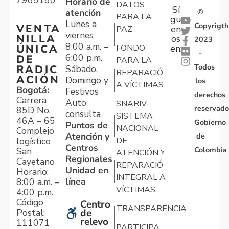
7965150
Horario de
DATOS
Sí
atención
©
PARA LA
gu
Lunes a
Copyrigth
VENTA
en
PAZ
viernes
NILLA
os
2023
8:00 a.m. –
ÚNICA
FONDO
en:
-
6:00 p.m.
DE
PARA LA
Todos
RADIC
Sábado,
REPARACIÓN
ACIÓN
Domingo y
los
A VÍCTIMAS
Bogotá:
Festivos
derechos
Carrera
Auto
SNARIV-
reservado
85D No.
consulta
SISTEMA
46A – 65
Gobierno
Puntos de
NACIONAL
Complejo
Atención y
de
logístico
DE
Centros
Colombia
San
ATENCIÓN Y
Regionales
Cayetano
REPARACIÓN
Unidad en
Horario:
INTEGRAL A
línea
8:00 a.m. –
VÍCTIMAS
4:00 p.m.
Código
Centro
TRANSPARENCIA
Postal:
de
relevo
111071
PARTICIPA