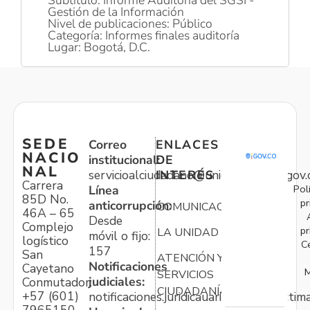
Gestión de la Información
Nivel de publicaciones: Público
Categoría: Informes finales auditoría
Lugar: Bogotá, D.C.
SEDE
Correo
ENLACES
NACIO
institucional:
DE
NAL
servicioalciudadano@unidadvictimas.gov.
INTERÉS
Carrera
Pol
Línea
85D No.
pr
anticorrupción:
COMUNICACIONES
46A – 65
Desde
Complejo
pr
LA UNIDAD
móvil o fijo:
logístico
C
157
San
ATENCIÓN Y
Notificaciones
Cayetano
M
SERVICIOS
judiciales:
Conmutador:
CIUDADANÍA
+57 (601)
notificaciones.juridicauariv@unidadvictim