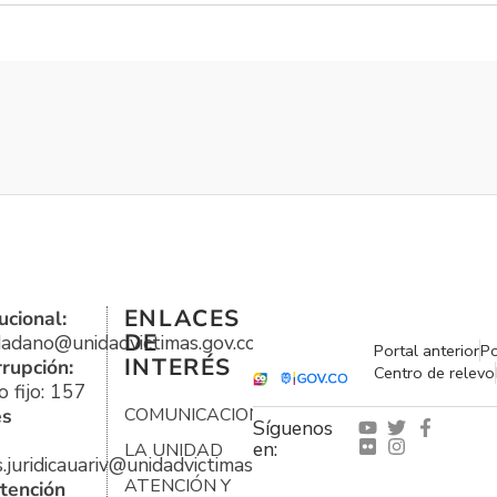
ENLACES
ucional:
DE
udadano@unidadvictimas.gov.co
Portal anterior
Po
INTERÉS
rrupción:
Centro de relevo
 fijo: 157
es
COMUNICACIONES
Síguenos
en:
LA UNIDAD
s.juridicauariv@unidadvictimas.gov.co
ATENCIÓN Y
tención