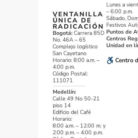
Lunes a viern
– 6:00 p.m.
VENTANILLA
Sábado, Dom
ÚNICA DE
Festivos Aut
RADICACIÓN
Puntos de A
Bogotá:
Carrera 85D
Centros Reg
No. 46A – 65
Unidad en l
Complejo logístico
San Cayetano
Horario: 8:00 a.m. –
Centro d
4:00 p.m.
Código Postal:
111071
Medellín:
Calle 49 No 50-21
piso 14
Edificio del Café
Horario:
8:00 a.m. – 12:00 m. y
2:00 p.m. – 4:00 p.m.