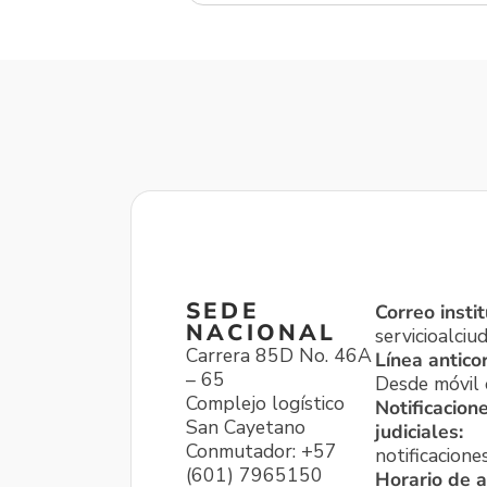
SEDE
Correo instit
NACIONAL
servicioalci
Carrera 85D No. 46A
Línea antico
– 65
Desde móvil o
Complejo logístico
Notificacion
San Cayetano
judiciales:
Conmutador: +57
notificacione
(601) 7965150
Horario de a