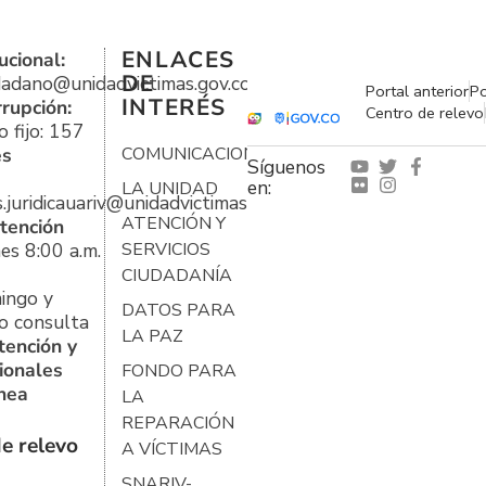
ENLACES
ucional:
DE
udadano@unidadvictimas.gov.co
Portal anterior
Po
INTERÉS
rrupción:
Centro de relevo
 fijo: 157
es
COMUNICACIONES
Síguenos
en:
LA UNIDAD
s.juridicauariv@unidadvictimas.gov.co
ATENCIÓN Y
tención
es 8:00 a.m.
SERVICIOS
CIUDADANÍA
ingo y
DATOS PARA
o consulta
LA PAZ
tención y
ionales
FONDO PARA
ínea
LA
REPARACIÓN
e relevo
A VÍCTIMAS
SNARIV-