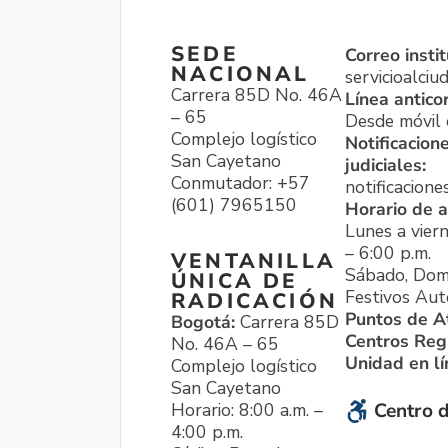
SEDE
Correo instit
NACIONAL
servicioalci
Carrera 85D No. 46A
Línea antico
– 65
Desde móvil o
Complejo logístico
Notificacion
San Cayetano
judiciales:
Conmutador: +57
notificacione
(601) 7965150
Horario de a
Lunes a viern
– 6:00 p.m.
VENTANILLA
Sábado, Dom
ÚNICA DE
Festivos Aut
RADICACIÓN
Puntos de A
Bogotá:
Carrera 85D
Centros Reg
No. 46A – 65
Unidad en l
Complejo logístico
San Cayetano
Horario: 8:00 a.m. –
Centro d
4:00 p.m.