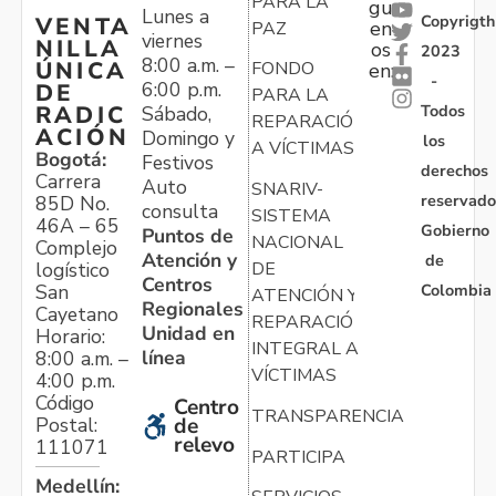
PARA LA
gu
Lunes a
Copyrigth
VENTA
en
PAZ
viernes
NILLA
os
2023
8:00 a.m. –
ÚNICA
FONDO
en:
-
6:00 p.m.
DE
PARA LA
Todos
RADIC
Sábado,
REPARACIÓN
ACIÓN
Domingo y
los
A VÍCTIMAS
Bogotá:
Festivos
derechos
Carrera
Auto
SNARIV-
reservado
85D No.
consulta
SISTEMA
46A – 65
Gobierno
Puntos de
NACIONAL
Complejo
Atención y
de
logístico
DE
Centros
Colombia
San
ATENCIÓN Y
Regionales
Cayetano
REPARACIÓN
Unidad en
Horario:
INTEGRAL A
línea
8:00 a.m. –
VÍCTIMAS
4:00 p.m.
Código
Centro
TRANSPARENCIA
Postal:
de
relevo
111071
PARTICIPA
Medellín: