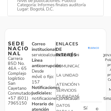
Nivel de publicaciones: Público
Categoría: Informes finales auditoría
Lugar: Bogotá, D.C.
SEDE
Correo
ENLACES
NACIO
institucional:
DE
NAL
servicioalciudadano@unidadvictimas.gov.
INTERÉS
Carrera
Pol
Línea
85D No.
pr
anticorrupción:
COMUNICACIONES
46A – 65
Desde
Complejo
pr
LA UNIDAD
móvil o fijo:
logístico
C
157
San
ATENCIÓN Y
Notificaciones
Cayetano
M
SERVICIOS
judiciales:
Conmutador:
CIUDADANÍA
+57 (601)
notificaciones.juridicauariv@unidadvictim
7965150
Horario de
DATOS
Sí
atención
©