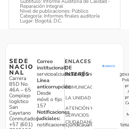
Subtítulo: Informe Auditoria de Calidad -
Reparación Integral
Nivel de publicaciones: Público
Categoría: Informes finales auditoría
Lugar: Bogotá, D.C.
SEDE
Correo
ENLACES
NACIO
institucional:
DE
NAL
servicioalciudadano@unidadvictimas.gov.
INTERÉS
Carrera
Pol
Línea
85D No.
pr
anticorrupción:
COMUNICACIONES
46A – 65
Desde
Complejo
pr
LA UNIDAD
móvil o fijo:
logístico
C
157
San
ATENCIÓN Y
Notificaciones
Cayetano
M
SERVICIOS
judiciales:
Conmutador:
CIUDADANÍA
+57 (601)
notificaciones.juridicauariv@unidadvictim