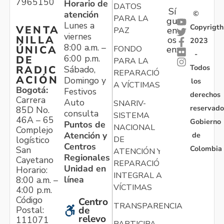
7965150
Horario de
DATOS
Sí
atención
©
PARA LA
gu
Lunes a
Copyrigth
VENTA
en
PAZ
viernes
NILLA
os
2023
8:00 a.m. –
ÚNICA
FONDO
en:
-
6:00 p.m.
DE
PARA LA
Todos
RADIC
Sábado,
REPARACIÓN
ACIÓN
Domingo y
los
A VÍCTIMAS
Bogotá:
Festivos
derechos
Carrera
Auto
SNARIV-
reservado
85D No.
consulta
SISTEMA
46A – 65
Gobierno
Puntos de
NACIONAL
Complejo
Atención y
de
logístico
DE
Centros
Colombia
San
ATENCIÓN Y
Regionales
Cayetano
REPARACIÓN
Unidad en
Horario:
INTEGRAL A
línea
8:00 a.m. –
VÍCTIMAS
4:00 p.m.
Código
Centro
TRANSPARENCIA
Postal:
de
relevo
111071