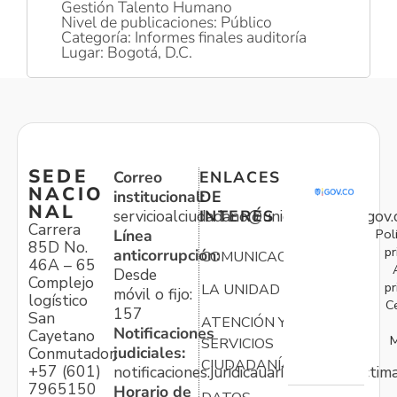
Gestión Talento Humano
Nivel de publicaciones: Público
Categoría: Informes finales auditoría
Lugar: Bogotá, D.C.
SEDE
Correo
ENLACES
NACIO
institucional:
DE
NAL
servicioalciudadano@unidadvictimas.gov.
INTERÉS
Carrera
Pol
Línea
85D No.
pr
anticorrupción:
COMUNICACIONES
46A – 65
Desde
Complejo
pr
LA UNIDAD
móvil o fijo:
logístico
C
157
San
ATENCIÓN Y
Notificaciones
Cayetano
M
SERVICIOS
judiciales:
Conmutador:
CIUDADANÍA
+57 (601)
notificaciones.juridicauariv@unidadvictim
7965150
Horario de