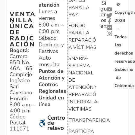
DATOS
Sí
atención
©
PARA LA
gu
Lunes a
Copyrigth
VENTA
en
PAZ
viernes
NILLA
os
2023
8:00 a.m. –
ÚNICA
FONDO
en:
-
6:00 p.m.
DE
PARA LA
Todos
RADIC
Sábado,
REPARACIÓN
ACIÓN
Domingo y
los
A VÍCTIMAS
Bogotá:
Festivos
derechos
Carrera
Auto
SNARIV-
reservado
85D No.
consulta
SISTEMA
46A – 65
Gobierno
Puntos de
NACIONAL
Complejo
Atención y
de
logístico
DE
Centros
Colombia
San
ATENCIÓN Y
Regionales
Cayetano
REPARACIÓN
Unidad en
Horario:
INTEGRAL A
línea
8:00 a.m. –
VÍCTIMAS
4:00 p.m.
Código
Centro
TRANSPARENCIA
Postal:
de
relevo
111071
PARTICIPA