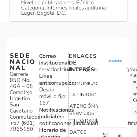
Nivel de publicaciones: Público
Categoría: Informes finales auditoría
Lugar: Bogotá, D.C.
SEDE
Correo
ENLACES
NACIO
institucional:
DE
NAL
servicioalciudadano@unidadvictimas.gov.
INTERÉS
Carrera
Pol
Línea
85D No.
pr
anticorrupción:
COMUNICACIONES
46A – 65
Desde
Complejo
pr
LA UNIDAD
móvil o fijo:
logístico
C
157
San
ATENCIÓN Y
Notificaciones
Cayetano
M
SERVICIOS
judiciales:
Conmutador:
CIUDADANÍA
+57 (601)
notificaciones.juridicauariv@unidadvictim
7965150
Horario de
DATOS
Sí
atención
©