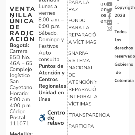
PARA LA
gu
Lunes a
Copyrigth
VENTA
en
PAZ
viernes
NILLA
os
2023
8:00 a.m. –
ÚNICA
FONDO
en:
-
6:00 p.m.
DE
PARA LA
Todos
RADIC
Sábado,
REPARACIÓN
ACIÓN
Domingo y
los
A VÍCTIMAS
Bogotá:
Festivos
derechos
Carrera
Auto
SNARIV-
reservado
85D No.
consulta
SISTEMA
46A – 65
Gobierno
Puntos de
NACIONAL
Complejo
Atención y
de
logístico
DE
Centros
Colombia
San
ATENCIÓN Y
Regionales
Cayetano
REPARACIÓN
Unidad en
Horario:
INTEGRAL A
línea
8:00 a.m. –
VÍCTIMAS
4:00 p.m.
Código
Centro
TRANSPARENCIA
Postal:
de
relevo
111071
PARTICIPA
Medellín: