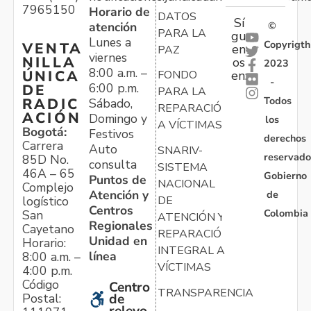
7965150
Horario de
DATOS
Sí
atención
©
PARA LA
gu
Lunes a
Copyrigth
VENTA
en
PAZ
viernes
NILLA
os
2023
8:00 a.m. –
ÚNICA
FONDO
en:
-
6:00 p.m.
DE
PARA LA
Todos
RADIC
Sábado,
REPARACIÓN
ACIÓN
Domingo y
los
A VÍCTIMAS
Bogotá:
Festivos
derechos
Carrera
Auto
SNARIV-
reservado
85D No.
consulta
SISTEMA
46A – 65
Gobierno
Puntos de
NACIONAL
Complejo
Atención y
de
logístico
DE
Centros
Colombia
San
ATENCIÓN Y
Regionales
Cayetano
REPARACIÓN
Unidad en
Horario:
INTEGRAL A
línea
8:00 a.m. –
VÍCTIMAS
4:00 p.m.
Código
Centro
TRANSPARENCIA
Postal:
de
relevo