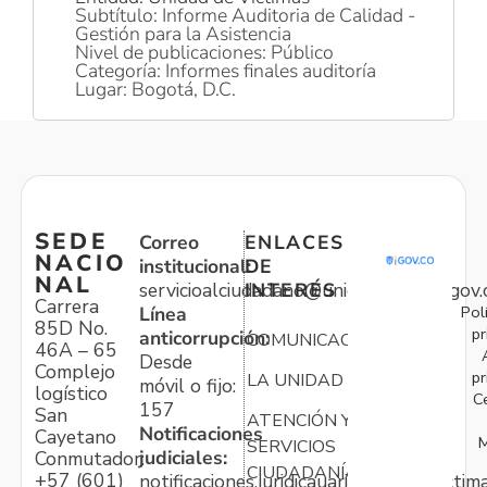
Subtítulo: Informe Auditoria de Calidad -
Gestión para la Asistencia
Nivel de publicaciones: Público
Categoría: Informes finales auditoría
Lugar: Bogotá, D.C.
SEDE
Correo
ENLACES
NACIO
institucional:
DE
NAL
servicioalciudadano@unidadvictimas.gov.
INTERÉS
Carrera
Pol
Línea
85D No.
pr
anticorrupción:
COMUNICACIONES
46A – 65
Desde
Complejo
pr
LA UNIDAD
móvil o fijo:
logístico
C
157
San
ATENCIÓN Y
Notificaciones
Cayetano
M
SERVICIOS
judiciales:
Conmutador:
CIUDADANÍA
+57 (601)
notificaciones.juridicauariv@unidadvictim