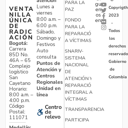
atención
PARA LA
gu
Lunes a
Copyrigth
VENTA
en
PAZ
viernes
NILLA
os
2023
8:00 a.m. –
ÚNICA
FONDO
en:
-
6:00 p.m.
DE
PARA LA
Todos
RADIC
Sábado,
REPARACIÓN
ACIÓN
Domingo y
los
A VÍCTIMAS
Bogotá:
Festivos
derechos
Carrera
Auto
SNARIV-
reservado
85D No.
consulta
SISTEMA
46A – 65
Gobierno
Puntos de
NACIONAL
Complejo
Atención y
de
logístico
DE
Centros
Colombia
San
ATENCIÓN Y
Regionales
Cayetano
REPARACIÓN
Unidad en
Horario:
INTEGRAL A
línea
8:00 a.m. –
VÍCTIMAS
4:00 p.m.
Código
Centro
TRANSPARENCIA
Postal:
de
relevo
111071
PARTICIPA
Medellín: