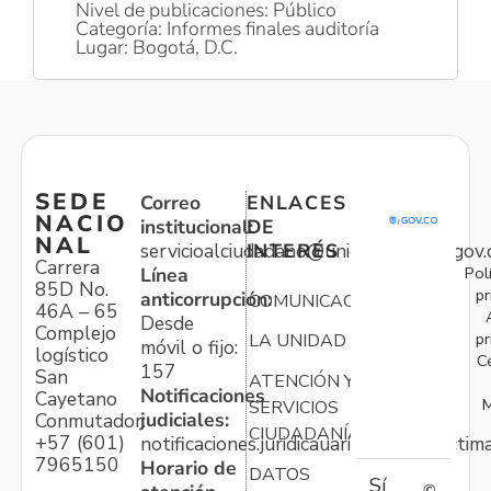
Nivel de publicaciones: Público
Categoría: Informes finales auditoría
Lugar: Bogotá, D.C.
SEDE
Correo
ENLACES
NACIO
institucional:
DE
NAL
servicioalciudadano@unidadvictimas.gov.
INTERÉS
Carrera
Pol
Línea
85D No.
pr
anticorrupción:
COMUNICACIONES
46A – 65
Desde
Complejo
pr
LA UNIDAD
móvil o fijo:
logístico
C
157
San
ATENCIÓN Y
Notificaciones
Cayetano
M
SERVICIOS
judiciales:
Conmutador:
CIUDADANÍA
+57 (601)
notificaciones.juridicauariv@unidadvictim
7965150
Horario de
DATOS
Sí
©