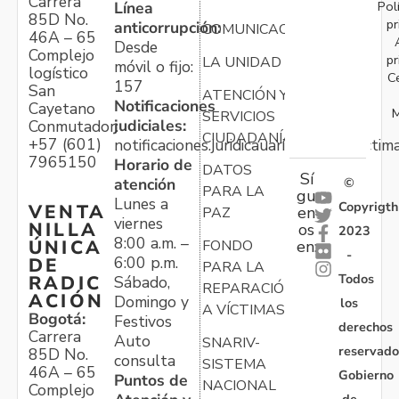
Carrera
Pol
Línea
85D No.
pr
anticorrupción:
COMUNICACIONES
46A – 65
Desde
Complejo
pr
LA UNIDAD
móvil o fijo:
logístico
C
157
San
ATENCIÓN Y
Notificaciones
Cayetano
M
SERVICIOS
judiciales:
Conmutador:
CIUDADANÍA
+57 (601)
notificaciones.juridicauariv@unidadvictim
7965150
Horario de
DATOS
Sí
atención
©
PARA LA
gu
Lunes a
Copyrigth
VENTA
en
PAZ
viernes
NILLA
os
2023
8:00 a.m. –
ÚNICA
FONDO
en:
-
6:00 p.m.
DE
PARA LA
Todos
RADIC
Sábado,
REPARACIÓN
ACIÓN
Domingo y
los
A VÍCTIMAS
Bogotá:
Festivos
derechos
Carrera
Auto
SNARIV-
reservado
85D No.
consulta
SISTEMA
46A – 65
Gobierno
Puntos de
NACIONAL
Complejo