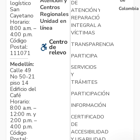
Atención y
de
logístico
DE
Centros
Colombia
San
ATENCIÓN Y
Regionales
Cayetano
REPARACIÓN
Unidad en
Horario:
INTEGRAL A
línea
8:00 a.m. –
VÍCTIMAS
4:00 p.m.
Código
Centro
TRANSPARENCIA
Postal:
de
relevo
111071
PARTICIPA
Medellín:
SERVICIOS
Calle 49
Y
No 50-21
TRÁMITES
piso 14
Edificio del
PARTICIPACIÓN
Café
Horario:
INFORMACIÓN
8:00 a.m. –
12:00 m. y
CERTIFICADO
2:00 p.m. –
DE
4:00 p.m.
ACCESIBILIDAD
Código
Postal:
Y USABILIDAD