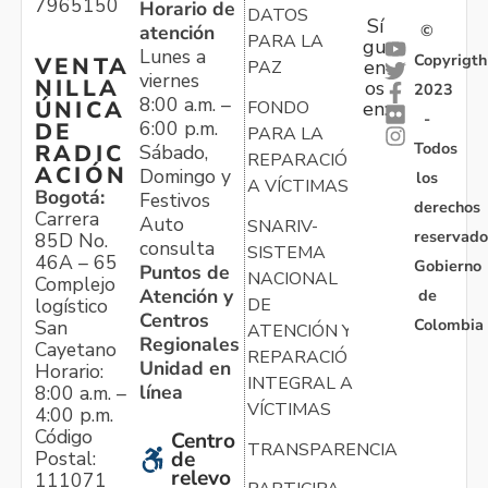
7965150
Horario de
DATOS
Sí
atención
©
PARA LA
gu
Lunes a
Copyrigth
VENTA
en
PAZ
viernes
NILLA
os
2023
8:00 a.m. –
ÚNICA
FONDO
en:
-
6:00 p.m.
DE
PARA LA
Todos
RADIC
Sábado,
REPARACIÓN
ACIÓN
Domingo y
los
A VÍCTIMAS
Bogotá:
Festivos
derechos
Carrera
Auto
SNARIV-
reservado
85D No.
consulta
SISTEMA
46A – 65
Gobierno
Puntos de
NACIONAL
Complejo
Atención y
de
logístico
DE
Centros
Colombia
San
ATENCIÓN Y
Regionales
Cayetano
REPARACIÓN
Unidad en
Horario:
INTEGRAL A
línea
8:00 a.m. –
VÍCTIMAS
4:00 p.m.
Código
Centro
TRANSPARENCIA
Postal:
de
relevo
111071