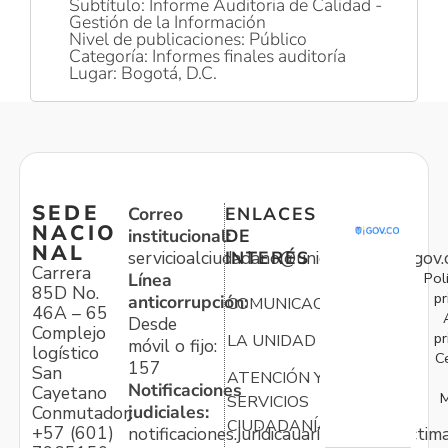
Subtítulo: Informe Auditoria de Calidad -
Gestión de la Información
Nivel de publicaciones: Público
Categoría: Informes finales auditoría
Lugar: Bogotá, D.C.
SEDE
Correo
ENLACES
NACIO
institucional:
DE
NAL
servicioalciudadano@unidadvictimas.gov.
INTERÉS
Carrera
Pol
Línea
85D No.
pr
anticorrupción:
COMUNICACIONES
46A – 65
Desde
Complejo
pr
LA UNIDAD
móvil o fijo:
logístico
C
157
San
ATENCIÓN Y
Notificaciones
Cayetano
M
SERVICIOS
judiciales:
Conmutador:
CIUDADANÍA
+57 (601)
notificaciones.juridicauariv@unidadvictim