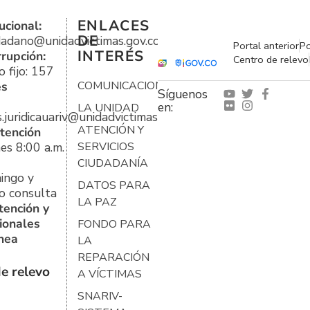
ENLACES
ucional:
DE
udadano@unidadvictimas.gov.co
Portal anterior
Po
INTERÉS
rrupción:
Centro de relevo
 fijo: 157
es
COMUNICACIONES
Síguenos
en:
LA UNIDAD
s.juridicauariv@unidadvictimas.gov.co
ATENCIÓN Y
tención
es 8:00 a.m.
SERVICIOS
CIUDADANÍA
ingo y
DATOS PARA
o consulta
LA PAZ
tención y
ionales
FONDO PARA
ínea
LA
REPARACIÓN
e relevo
A VÍCTIMAS
SNARIV-