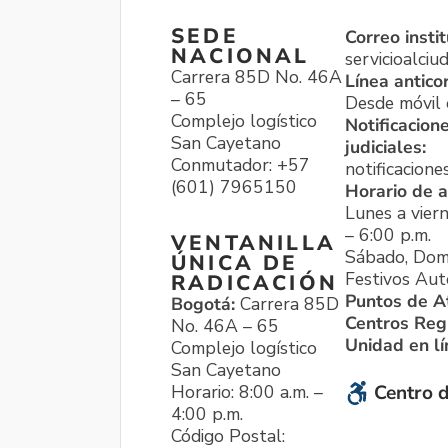
SEDE
Correo instit
NACIONAL
servicioalci
Carrera 85D No. 46A
Línea antico
– 65
Desde móvil o
Complejo logístico
Notificacion
San Cayetano
judiciales:
Conmutador: +57
notificacione
(601) 7965150
Horario de a
Lunes a viern
– 6:00 p.m.
VENTANILLA
Sábado, Dom
ÚNICA DE
Festivos Aut
RADICACIÓN
Puntos de A
Bogotá:
Carrera 85D
Centros Reg
No. 46A – 65
Unidad en l
Complejo logístico
San Cayetano
Horario: 8:00 a.m. –
Centro d
4:00 p.m.
Código Postal: