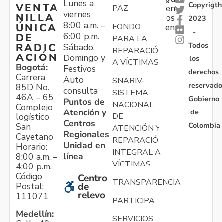
Lunes a
Copyrigth
VENTA
en
PAZ
viernes
NILLA
os
2023
8:00 a.m. –
ÚNICA
FONDO
en:
-
6:00 p.m.
DE
PARA LA
Todos
RADIC
Sábado,
REPARACIÓN
ACIÓN
Domingo y
los
A VÍCTIMAS
Bogotá:
Festivos
derechos
Carrera
Auto
SNARIV-
reservado
85D No.
consulta
SISTEMA
46A – 65
Gobierno
Puntos de
NACIONAL
Complejo
Atención y
de
logístico
DE
Centros
Colombia
San
ATENCIÓN Y
Regionales
Cayetano
REPARACIÓN
Unidad en
Horario:
INTEGRAL A
línea
8:00 a.m. –
VÍCTIMAS
4:00 p.m.
Código
Centro
TRANSPARENCIA
Postal:
de
relevo
111071
PARTICIPA
Medellín:
SERVICIOS