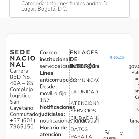
Categoría: Informes finales auditoría
Lugar: Bogotá, D.C.
SEDE
Correo
ENLACES
NACIO
institucional:
DE
NAL
servicioalciudadano@unidadvictimas.gov.
INTERÉS
Carrera
Pol
Línea
85D No.
pr
anticorrupción:
COMUNICACIONES
46A – 65
Desde
Complejo
pr
LA UNIDAD
móvil o fijo:
logístico
C
157
San
ATENCIÓN Y
Notificaciones
Cayetano
M
SERVICIOS
judiciales:
Conmutador:
CIUDADANÍA
+57 (601)
notificaciones.juridicauariv@unidadvictim
7965150
Horario de
DATOS
Sí
atención
©
PARA LA
gu