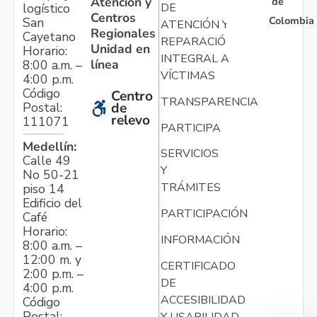
Atención y
de
logístico
DE
Centros
Colombia
San
ATENCIÓN Y
Regionales
Cayetano
REPARACIÓN
Unidad en
Horario:
INTEGRAL A
línea
8:00 a.m. –
VÍCTIMAS
4:00 p.m.
Código
Centro
TRANSPARENCIA
Postal:
de
relevo
111071
PARTICIPA
Medellín:
SERVICIOS
Calle 49
Y
No 50-21
TRÁMITES
piso 14
Edificio del
PARTICIPACIÓN
Café
Horario:
INFORMACIÓN
8:00 a.m. –
12:00 m. y
CERTIFICADO
2:00 p.m. –
DE
4:00 p.m.
ACCESIBILIDAD
Código
Postal:
Y USABILIDAD