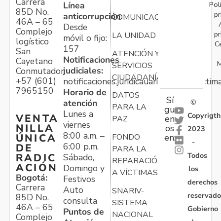
Carrera
Pol
Línea
85D No.
pr
anticorrupción:
COMUNICACIONES
46A – 65
Desde
Complejo
pr
LA UNIDAD
móvil o fijo:
logístico
C
157
San
ATENCIÓN Y
Notificaciones
Cayetano
M
SERVICIOS
judiciales:
Conmutador:
CIUDADANÍA
+57 (601)
notificaciones.juridicauariv@unidadvictim
7965150
Horario de
DATOS
Sí
atención
©
PARA LA
gu
Lunes a
Copyrigth
VENTA
en
PAZ
viernes
NILLA
os
2023
8:00 a.m. –
ÚNICA
FONDO
en:
-
6:00 p.m.
DE
PARA LA
Todos
RADIC
Sábado,
REPARACIÓN
ACIÓN
Domingo y
los
A VÍCTIMAS
Bogotá:
Festivos
derechos
Carrera
Auto
SNARIV-
reservado
85D No.
consulta
SISTEMA
46A – 65
Gobierno
Puntos de
NACIONAL
Complejo