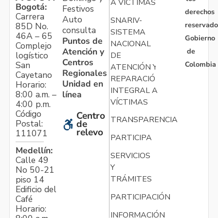
A VÍCTIMAS
Bogotá:
Festivos
derechos
Carrera
Auto
SNARIV-
reservado
85D No.
consulta
SISTEMA
46A – 65
Gobierno
Puntos de
NACIONAL
Complejo
Atención y
de
logístico
DE
Centros
Colombia
San
ATENCIÓN Y
Regionales
Cayetano
REPARACIÓN
Unidad en
Horario:
INTEGRAL A
línea
8:00 a.m. –
VÍCTIMAS
4:00 p.m.
Código
Centro
TRANSPARENCIA
Postal:
de
relevo
111071
PARTICIPA
Medellín:
SERVICIOS
Calle 49
Y
No 50-21
TRÁMITES
piso 14
Edificio del
PARTICIPACIÓN
Café
Horario:
INFORMACIÓN