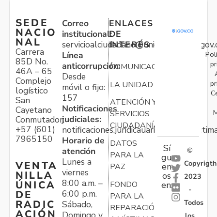
SEDE
Correo
ENLACES
NACIO
institucional:
DE
NAL
servicioalciudadano@unidadvictimas.gov.
INTERÉS
Carrera
Pol
Línea
85D No.
pr
anticorrupción:
COMUNICACIONES
46A – 65
Desde
Complejo
pr
LA UNIDAD
móvil o fijo:
logístico
C
157
San
ATENCIÓN Y
Notificaciones
Cayetano
M
SERVICIOS
judiciales:
Conmutador:
CIUDADANÍA
+57 (601)
notificaciones.juridicauariv@unidadvictim
7965150
Horario de
DATOS
Sí
atención
©
PARA LA
gu
Lunes a
Copyrigth
VENTA
en
PAZ
viernes
NILLA
os
2023
8:00 a.m. –
ÚNICA
FONDO
en:
-
6:00 p.m.
DE
PARA LA
Todos
RADIC
Sábado,
REPARACIÓN
ACIÓN
Domingo y
los