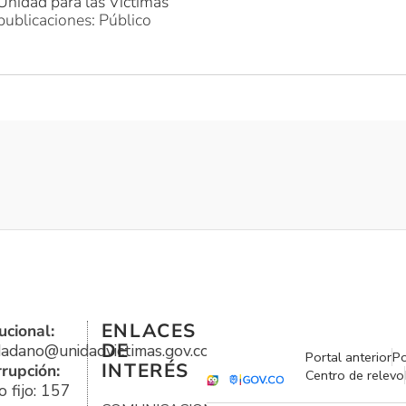
Unidad para las Víctimas
publicaciones: Público
ENLACES
ucional:
DE
udadano@unidadvictimas.gov.co
Portal anterior
Po
INTERÉS
rrupción:
Centro de relevo
 fijo: 157