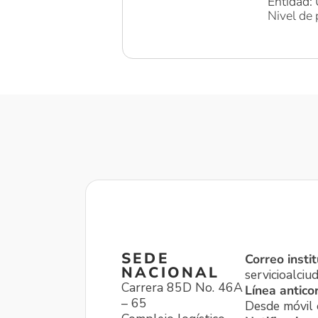
Entidad: 
Nivel de 
SEDE
Correo instit
NACIONAL
servicioalci
Carrera 85D No. 46A
Línea antico
– 65
Desde móvil o