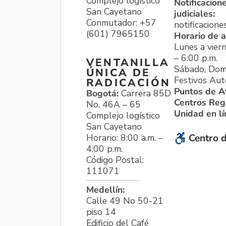
Complejo logístico
Notificacion
San Cayetano
judiciales:
Conmutador: +57
notificacione
(601) 7965150
Horario de a
Lunes a viern
– 6:00 p.m.
VENTANILLA
Sábado, Dom
ÚNICA DE
Festivos Aut
RADICACIÓN
Puntos de A
Bogotá:
Carrera 85D
Centros Reg
No. 46A – 65
Unidad en l
Complejo logístico
San Cayetano
Horario: 8:00 a.m. –
Centro d
4:00 p.m.
Código Postal:
111071
Medellín:
Calle 49 No 50-21
piso 14
Edificio del Café