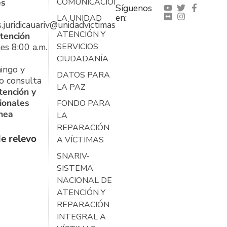
es
COMUNICACIONES
Síguenos
en:
LA UNIDAD
s.juridicauariv@unidadvictimas.gov.co
ATENCIÓN Y
tención
es 8:00 a.m.
SERVICIOS
CIUDADANÍA
ingo y
DATOS PARA
o consulta
LA PAZ
tención y
ionales
FONDO PARA
ínea
LA
REPARACIÓN
e relevo
A VÍCTIMAS
SNARIV-
SISTEMA
NACIONAL DE
ATENCIÓN Y
REPARACIÓN
INTEGRAL A