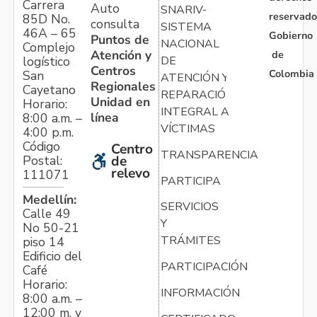
Carrera
Auto
SNARIV-
reservado
85D No.
consulta
SISTEMA
46A – 65
Gobierno
Puntos de
NACIONAL
Complejo
Atención y
de
logístico
DE
Centros
Colombia
San
ATENCIÓN Y
Regionales
Cayetano
REPARACIÓN
Unidad en
Horario:
INTEGRAL A
línea
8:00 a.m. –
VÍCTIMAS
4:00 p.m.
Código
Centro
TRANSPARENCIA
Postal:
de
relevo
111071
PARTICIPA
Medellín:
SERVICIOS
Calle 49
Y
No 50-21
TRÁMITES
piso 14
Edificio del
PARTICIPACIÓN
Café
Horario:
INFORMACIÓN
8:00 a.m. –
12:00 m. y