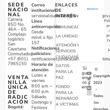
SEDE
Correo
ENLACES
NACIO
institucional:
DE
NAL
servicioalciudadano@unidadvictimas.gov.
INTERÉS
Carrera
Pol
Línea
85D No.
pr
anticorrupción:
COMUNICACIONES
46A – 65
Desde
Complejo
pr
LA UNIDAD
móvil o fijo:
logístico
C
157
San
ATENCIÓN Y
Notificaciones
Cayetano
M
SERVICIOS
judiciales:
Conmutador:
CIUDADANÍA
+57 (601)
notificaciones.juridicauariv@unidadvictim
7965150
Horario de
DATOS
Sí
atención
©
PARA LA
gu
Lunes a
Copyrigth
VENTA
en
PAZ
viernes
NILLA
os
2023
8:00 a.m. –
ÚNICA
FONDO
en:
-
6:00 p.m.
DE
PARA LA
Todos
RADIC
Sábado,
REPARACIÓN
ACIÓN
Domingo y
los
A VÍCTIMAS
Bogotá:
Festivos
derechos