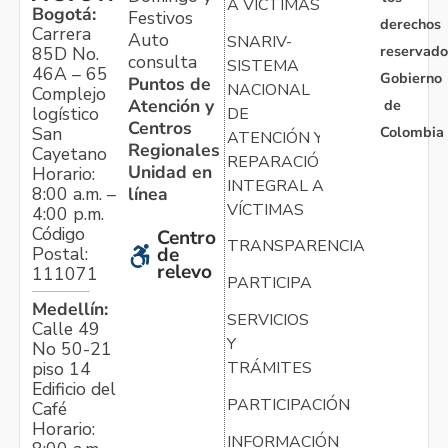
A VÍCTIMAS
Bogotá:
Festivos
derechos
Carrera
Auto
SNARIV-
reservado
85D No.
consulta
SISTEMA
46A – 65
Gobierno
Puntos de
NACIONAL
Complejo
Atención y
de
logístico
DE
Centros
Colombia
San
ATENCIÓN Y
Regionales
Cayetano
REPARACIÓN
Unidad en
Horario:
INTEGRAL A
línea
8:00 a.m. –
VÍCTIMAS
4:00 p.m.
Código
Centro
TRANSPARENCIA
Postal:
de
relevo
111071
PARTICIPA
Medellín:
SERVICIOS
Calle 49
Y
No 50-21
TRÁMITES
piso 14
Edificio del
PARTICIPACIÓN
Café
Horario:
INFORMACIÓN