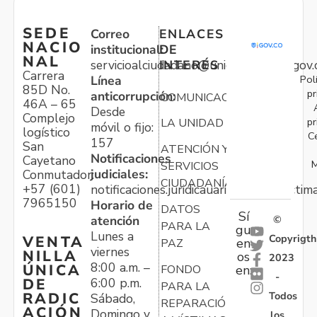
SEDE
Correo
ENLACES
NACIO
institucional:
DE
NAL
servicioalciudadano@unidadvictimas.gov.
INTERÉS
Carrera
Pol
Línea
85D No.
pr
anticorrupción:
COMUNICACIONES
46A – 65
Desde
Complejo
pr
LA UNIDAD
móvil o fijo:
logístico
C
157
San
ATENCIÓN Y
Notificaciones
Cayetano
M
SERVICIOS
judiciales:
Conmutador:
CIUDADANÍA
+57 (601)
notificaciones.juridicauariv@unidadvictim
7965150
Horario de
DATOS
Sí
atención
©
PARA LA
gu
Lunes a
Copyrigth
VENTA
en
PAZ
viernes
NILLA
os
2023
8:00 a.m. –
ÚNICA
FONDO
en:
-
6:00 p.m.
DE
PARA LA
Todos
RADIC
Sábado,
REPARACIÓN
ACIÓN
Domingo y
los