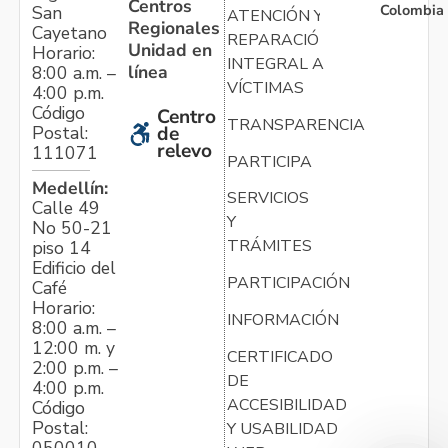
Centros
Colombia
San
ATENCIÓN Y
Regionales
Cayetano
REPARACIÓN
Unidad en
Horario:
INTEGRAL A
línea
8:00 a.m. –
VÍCTIMAS
4:00 p.m.
Código
Centro
TRANSPARENCIA
Postal:
de
relevo
111071
PARTICIPA
Medellín:
SERVICIOS
Calle 49
Y
No 50-21
TRÁMITES
piso 14
Edificio del
PARTICIPACIÓN
Café
Horario:
INFORMACIÓN
8:00 a.m. –
12:00 m. y
CERTIFICADO
2:00 p.m. –
DE
4:00 p.m.
ACCESIBILIDAD
Código
Postal:
Y USABILIDAD
050010