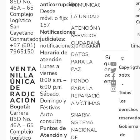
85D No.
pr
anticorrupción:
COMUNICACIONES
46A – 65
Desde
Complejo
pr
LA UNIDAD
móvil o fijo:
logístico
C
157
San
ATENCIÓN Y
Notificaciones
Cayetano
M
SERVICIOS
judiciales:
Conmutador:
CIUDADANÍA
+57 (601)
notificaciones.juridicauariv@unidadvictim
7965150
Horario de
DATOS
Sí
atención
©
PARA LA
gu
Lunes a
Copyrigth
VENTA
en
PAZ
viernes
NILLA
os
2023
8:00 a.m. –
ÚNICA
FONDO
en:
-
6:00 p.m.
DE
PARA LA
Todos
RADIC
Sábado,
REPARACIÓN
ACIÓN
Domingo y
los
A VÍCTIMAS
Bogotá:
Festivos
derechos
Carrera
Auto
SNARIV-
reservado
85D No.
consulta
SISTEMA
46A – 65
Gobierno
Puntos de
NACIONAL
Complejo
Atención y
de
logístico
DE