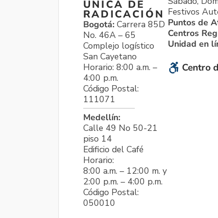
Sábado, Dom
ÚNICA DE
Festivos Aut
RADICACIÓN
Puntos de A
Bogotá:
Carrera 85D
Centros Reg
No. 46A – 65
Unidad en l
Complejo logístico
San Cayetano
Horario: 8:00 a.m. –
Centro d
4:00 p.m.
Código Postal:
111071
Medellín:
Calle 49 No 50-21
piso 14
Edificio del Café
Horario:
8:00 a.m. – 12:00 m. y
2:00 p.m. – 4:00 p.m.
Código Postal:
050010